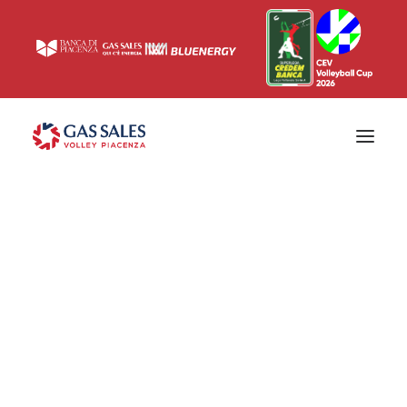
Ticketing
Biglietti
Campagna abbonamenti 2026/2027
News
Superlega
Champions League 2023/2024
Biglietteria
Interviste & Media
Eventi & Sponsor
Settore giovanile
Press
Comunicati stampa
Accrediti
Match Room
Prima squadra
Roster