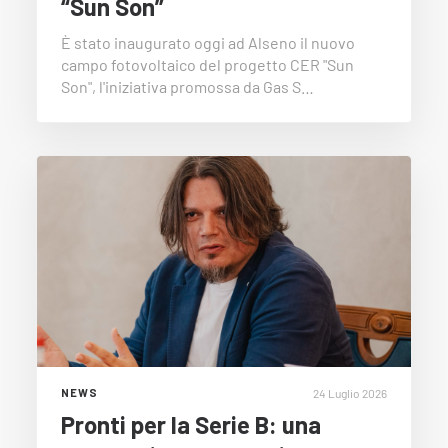
“Sun Son”
È stato inaugurato oggi ad Alseno il nuovo
campo fotovoltaico del progetto CER "Sun
Son", l'iniziativa promossa da Gas S…
24 Luglio 2026
NEWS
Pronti per la Serie B: una