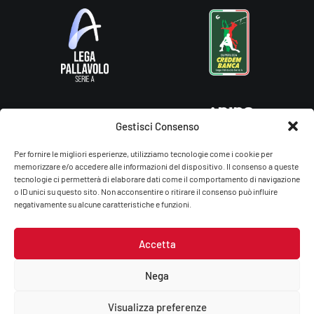
Gestisci Consenso
Per fornire le migliori esperienze, utilizziamo tecnologie come i cookie per
memorizzare e/o accedere alle informazioni del dispositivo. Il consenso a queste
tecnologie ci permetterà di elaborare dati come il comportamento di navigazione
o ID unici su questo sito. Non acconsentire o ritirare il consenso può influire
negativamente su alcune caratteristiche e funzioni.
Accetta
Gas Sales Bluenergy Volley Piacenza – You Energy Volley Ssdrl
P.Iva/C.F.: 01764660336
Nega
Privacy Policy
–
Cookie Policy
Visualizza preferenze