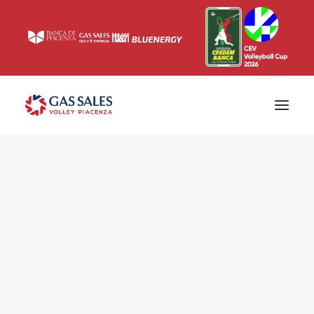
Ticketing
Biglietti
Campagna abbonamenti 2026/2027
News
Superlega
Champions League 2023/2024
Biglietteria
Interviste & Media
Eventi & Sponsor
Settore giovanile
Press
Comunicati stampa
Accrediti
Match Room
Prima squadra
Roster