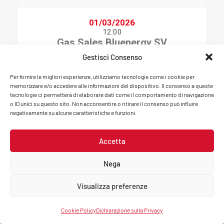
01/03/2026
12:00
Gas Sales Bluenergy SV
VS
Gestisci Consenso
AD Astra ASD
Camp. Ita A1
Per fornire le migliori esperienze, utilizziamo tecnologie come i cookie per
Chieri
memorizzare e/o accedere alle informazioni del dispositivo. Il consenso a queste
3-0
tecnologie ci permetterà di elaborare dati come il comportamento di navigazione
o ID unici su questo sito. Non acconsentire o ritirare il consenso può influire
negativamente su alcune caratteristiche e funzioni.
01/03/2026
14:30
Accetta
Gas Sales Bluenergy SV
VS
Nega
Diasorin Fenera Chieri
Camp. Ita A1
Visualizza preferenze
Chieri
3-0
Cookie Policy
Dichiarazione sulla Privacy