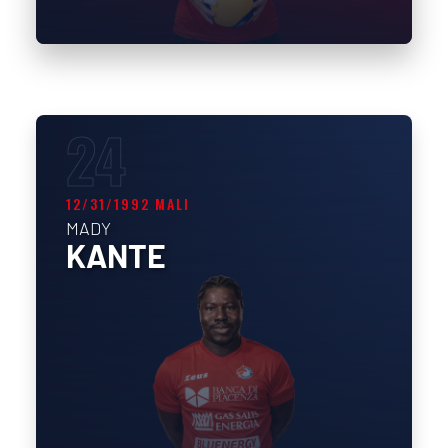
24
12/31/1992 MALI
MADY
KANTE