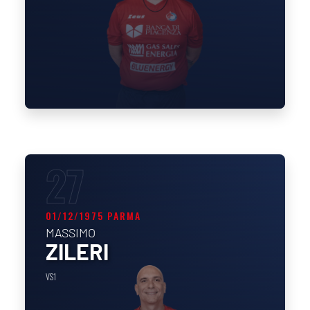
27
01/12/1975 PARMA
MASSIMO
ZILERI
VS1