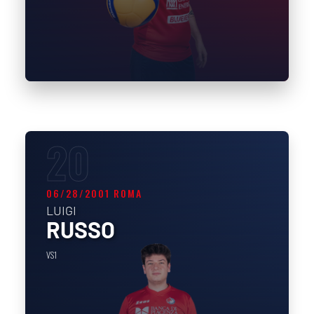
20
06/28/2001 ROMA
LUIGI
RUSSO
VS1