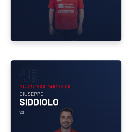
46
07/22/1988 PARTINICO
GIUSEPPE
SIDDIOLO
VS1