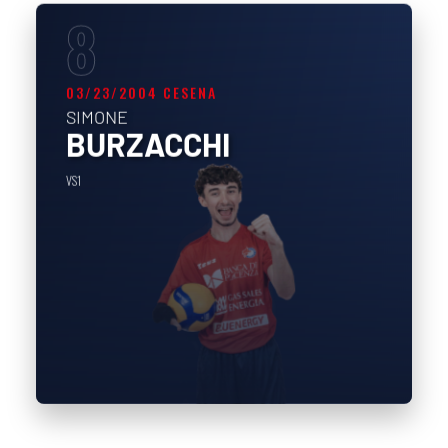
8
03/23/2004 CESENA
SIMONE
BURZACCHI
VS1