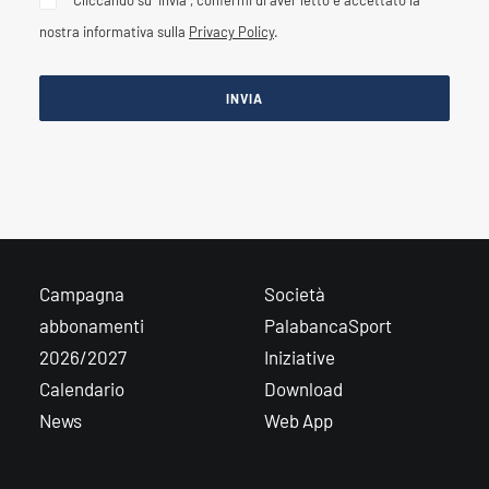
Cliccando su “Invia”, confermi di aver letto e accettato la
nostra informativa sulla
Privacy Policy
.
Campagna
Società
abbonamenti
PalabancaSport
2026/2027
Iniziative
Calendario
Download
News
Web App