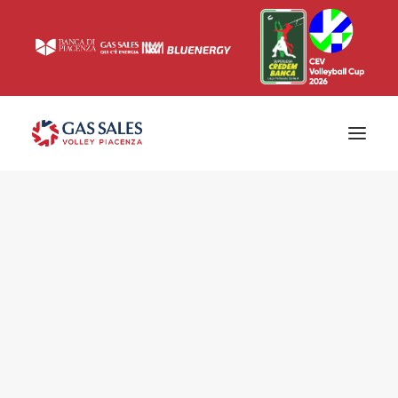
Ticketing
Biglietti
Campagna abbonamenti 2026/2027
News
Superlega
Champions League 2023/2024
Biglietteria
Interviste & Media
Eventi & Sponsor
Settore giovanile
Press
Comunicati stampa
Accrediti
Match Room
Prima squadra
Roster