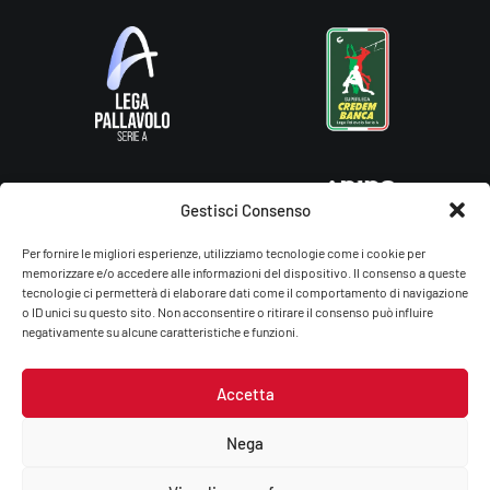
Gestisci Consenso
Per fornire le migliori esperienze, utilizziamo tecnologie come i cookie per
memorizzare e/o accedere alle informazioni del dispositivo. Il consenso a queste
tecnologie ci permetterà di elaborare dati come il comportamento di navigazione
o ID unici su questo sito. Non acconsentire o ritirare il consenso può influire
negativamente su alcune caratteristiche e funzioni.
Accetta
Gas Sales Bluenergy Volley Piacenza – You Energy Volley Ssdrl
P.Iva/C.F.: 01764660336
Nega
Privacy Policy
–
Cookie Policy