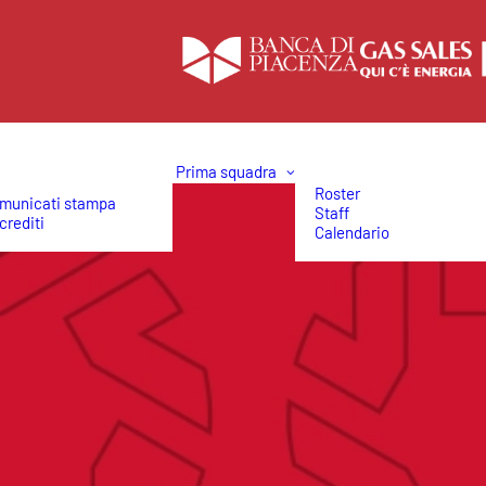
Prima squadra
Roster
municati stampa
Staff
crediti
Calendario