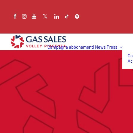
Campagna abbonamenti
News
Press
Co
Ac