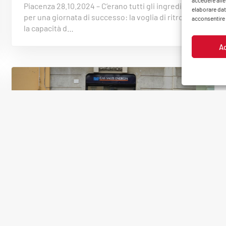
accedere alle
Piacenza 28.10.2024 – C’erano tutti gli ingredienti
elaborare dat
per una giornata di successo: la voglia di ritrovarsi,
acconsentire o
la capacità d…
A
3 Settembre 2024
EVENTI & SPONSOR
Inaugurazione del nuovo sportello
Gas Sales Energia a Carpaneto