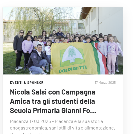
17 Marzo 2025
EVENTI & SPONSOR
Nicola Salsi con Campagna
Amica tra gli studenti della
Scuola Primaria Gianni Fo…
Piacenza 17.03.2025 – Piacenza e la sua storia
enogastronomica, sani stili di vita e alimentazione,