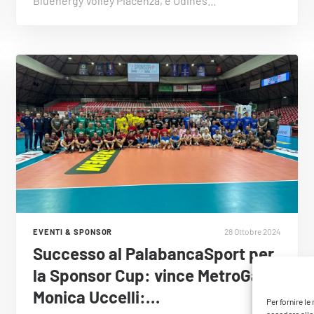
Bluenergy Volley Piacenza, e Udines…
28 Ottobre 2024
EVENTI & SPONSOR
Successo al PalabancaSport per
la Sponsor Cup: vince MetroGalli.
Monica Uccelli:…
Per fornire l