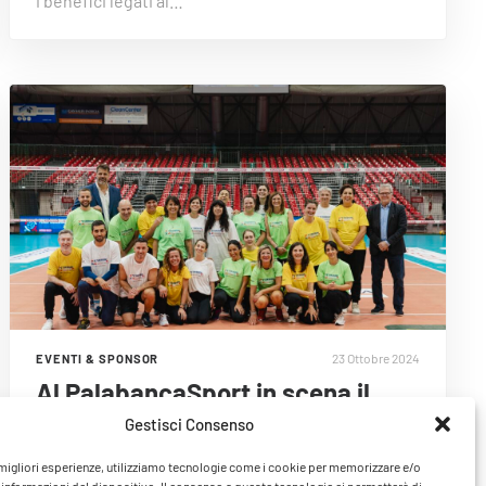
i benefici legati al…
23 Ottobre 2024
EVENTI & SPONSOR
Al PalabancaSport in scena il
primo team building per i
Gestisci Consenso
dipendenti delle aziende…
e migliori esperienze, utilizziamo tecnologie come i cookie per memorizzare e/o