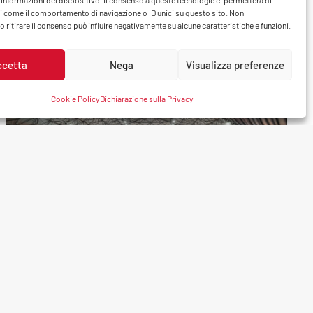
 informazioni del dispositivo. Il consenso a queste tecnologie ci permetterà di
Piacenza 23.10.2024 – Trascorrere del tempo
i come il comportamento di navigazione o ID unici su questo sito. Non
insieme ai colleghi, per attività non legate alla vita
 ritirare il consenso può influire negativamente su alcune caratteristiche e funzioni.
lavorativa, come ad e…
ccetta
Nega
Visualizza preferenze
Cookie Policy
Dichiarazione sulla Privacy
2 Agosto 2024
EVENTI & SPONSOR
Gas Sales Bluenergy Volley
Piacenza e CPL Concordia