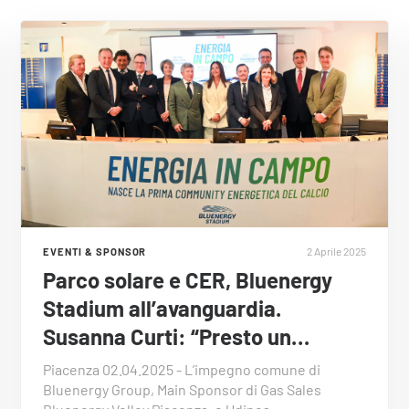
2 Aprile 2025
EVENTI & SPONSOR
Parco solare e CER, Bluenergy
Stadium all’avanguardia.
Susanna Curti: “Presto un…
Piacenza 02.04.2025 - L’impegno comune di
Bluenergy Group, Main Sponsor di Gas Sales