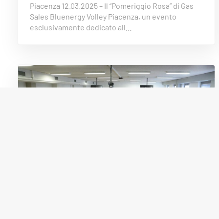
Piacenza 12.03.2025 – Il “Pomeriggio Rosa” di Gas
Sales Bluenergy Volley Piacenza, un evento
esclusivamente dedicato all…
16 Ottobre 2024
EVENTI & SPONSOR
Curti, Mussa, Brizard e Romanò
“professori” all’Università