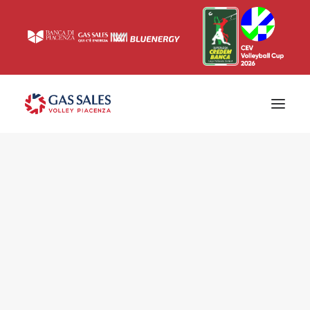
Ticketing
Biglietti
Campagna abbonamenti 2026/2027
News
Superlega
Champions League 2023/2024
Biglietteria
Interviste & Media
Eventi & Sponsor
Settore giovanile
Press
Comunicati stampa
Accrediti
Match Room
Prima squadra
Roster