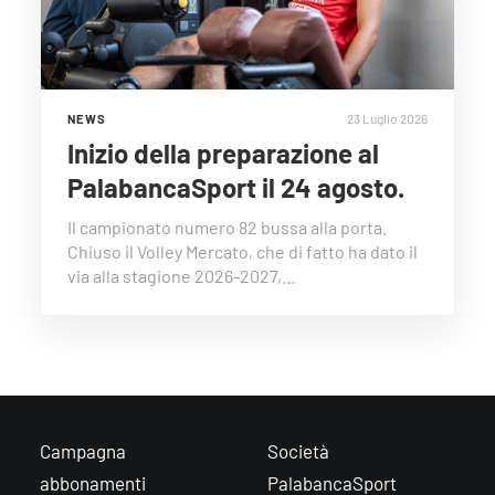
23 Luglio 2026
NEWS
Inizio della preparazione al
PalabancaSport il 24 agosto.
Il campionato numero 82 bussa alla porta.
Chiuso il Volley Mercato, che di fatto ha dato il
via alla stagione 2026-2027,…
Campagna
Società
abbonamenti
PalabancaSport