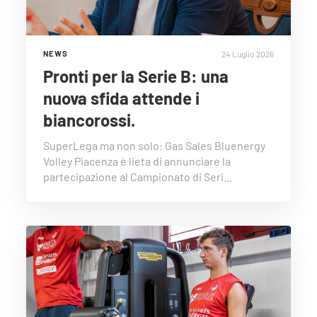
24 Luglio 2026
NEWS
Pronti per la Serie B: una
nuova sfida attende i
biancorossi.
SuperLega ma non solo: Gas Sales Bluenergy
Volley Piacenza è lieta di annunciare la
partecipazione al Campionato di Seri…