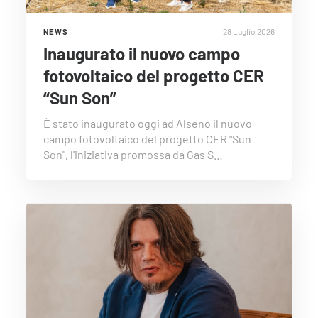
28 Luglio 2026
NEWS
Inaugurato il nuovo campo
fotovoltaico del progetto CER
“Sun Son”
È stato inaugurato oggi ad Alseno il nuovo
campo fotovoltaico del progetto CER "Sun
Son", l'iniziativa promossa da Gas S…