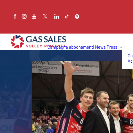
Campagna abbonamenti
News
Press
Co
Ac