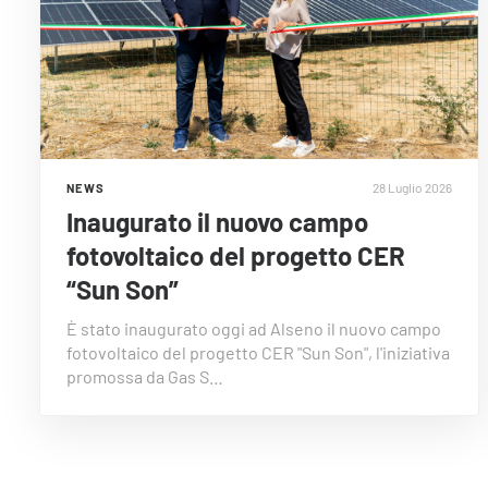
28 Luglio 2026
NEWS
Inaugurato il nuovo campo
fotovoltaico del progetto CER
“Sun Son”
È stato inaugurato oggi ad Alseno il nuovo campo
fotovoltaico del progetto CER "Sun Son", l'iniziativa
promossa da Gas S…