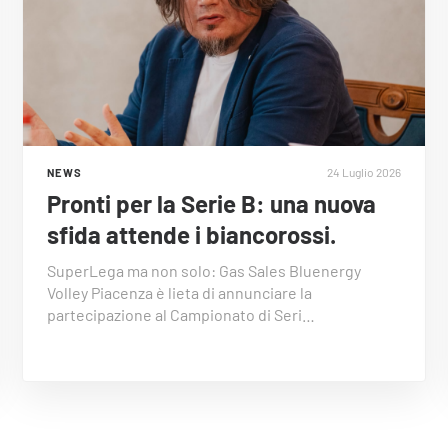
24 Luglio 2026
NEWS
Pronti per la Serie B: una nuova
sfida attende i biancorossi.
SuperLega ma non solo: Gas Sales Bluenergy
Volley Piacenza è lieta di annunciare la
partecipazione al Campionato di Seri…