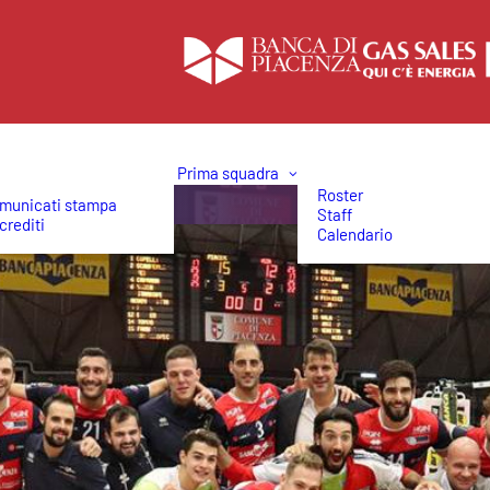
Prima squadra
Roster
municati stampa
Staff
crediti
Calendario