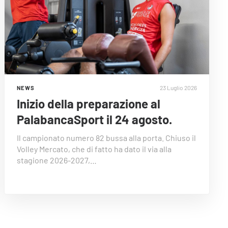
23 Luglio 2026
NEWS
Inizio della preparazione al
PalabancaSport il 24 agosto.
Il campionato numero 82 bussa alla porta. Chiuso il
Volley Mercato, che di fatto ha dato il via alla
stagione 2026-2027,…