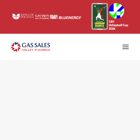
Ticketing
Biglietti
Campagna abbonamenti 2026/2027
News
Superlega
Champions League 2023/2024
Biglietteria
Interviste & Media
Eventi & Sponsor
Settore giovanile
Press
Comunicati stampa
Accrediti
Match Room
Prima squadra
Roster