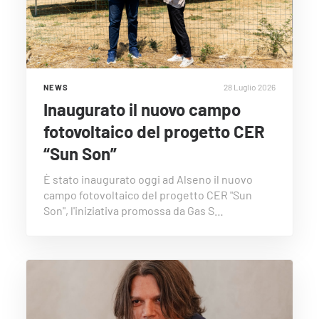
28 Luglio 2026
NEWS
Inaugurato il nuovo campo
fotovoltaico del progetto CER
“Sun Son”
È stato inaugurato oggi ad Alseno il nuovo
campo fotovoltaico del progetto CER "Sun
Son", l'iniziativa promossa da Gas S…