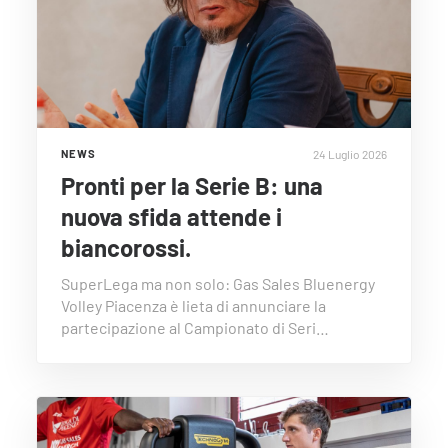
24 Luglio 2026
NEWS
Pronti per la Serie B: una
nuova sfida attende i
biancorossi.
SuperLega ma non solo: Gas Sales Bluenergy
Volley Piacenza è lieta di annunciare la
partecipazione al Campionato di Seri…