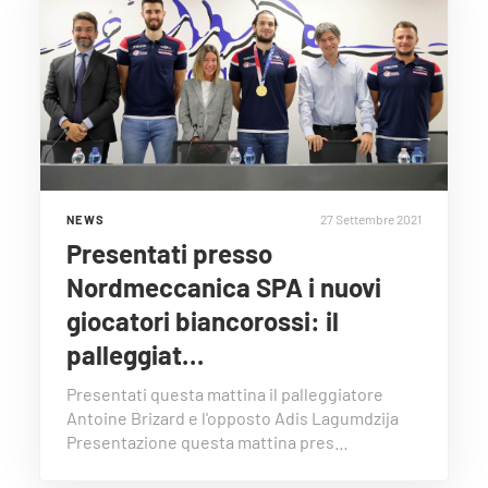
27 Settembre 2021
NEWS
Presentati presso
Nordmeccanica SPA i nuovi
giocatori biancorossi: il
palleggiat…
Presentati questa mattina il palleggiatore
Antoine Brizard e l'opposto Adis Lagumdzija
Presentazione questa mattina pres…