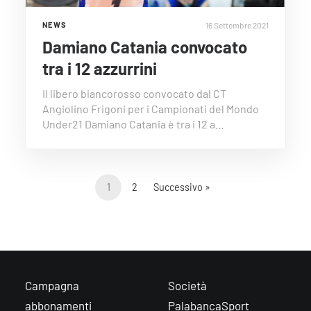
16 Settembre 2021
NEWS
Damiano Catania convocato
tra i 12 azzurrini
Il libero biancorosso convocato dal CT
Angiolino Frigoni per i Campionati del Mondo
Under21 Damiano Catania è tra i 12 a…
1
2
Successivo »
Campagna
Società
abbonamenti
PalabancaSport