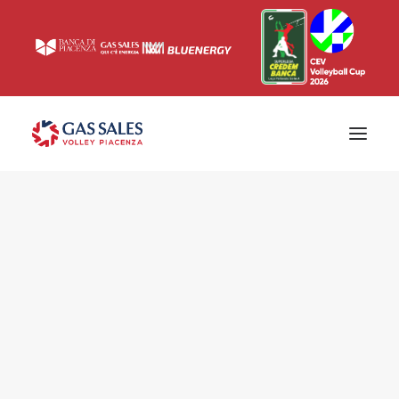
Ticketing
Biglietti
Campagna abbonamenti 2026/2027
News
Superlega
Champions League 2023/2024
Biglietteria
Interviste & Media
Eventi & Sponsor
Settore giovanile
Press
Comunicati stampa
Accrediti
Match Room
Prima squadra
Roster