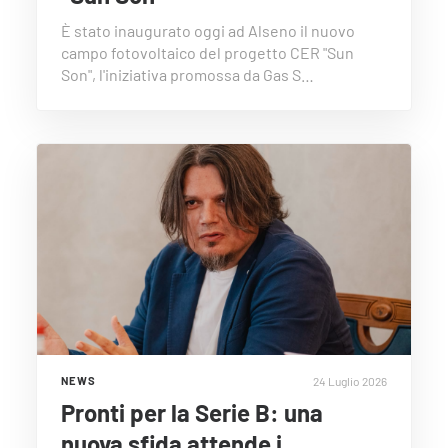
È stato inaugurato oggi ad Alseno il nuovo
campo fotovoltaico del progetto CER "Sun
Son", l'iniziativa promossa da Gas S…
24 Luglio 2026
NEWS
Pronti per la Serie B: una
nuova sfida attende i