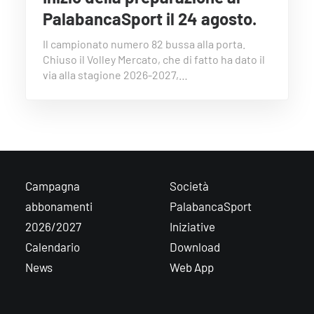
PalabancaSport il 24 agosto.
Il campionato numero 82 bussa alla porta.
Chiuso il Volley Mercato, che di fatto ha dato il
via alla stagione 2026-2027,…
Campagna
Società
abbonamenti
PalabancaSport
2026/2027
Iniziative
Calendario
Download
News
Web App