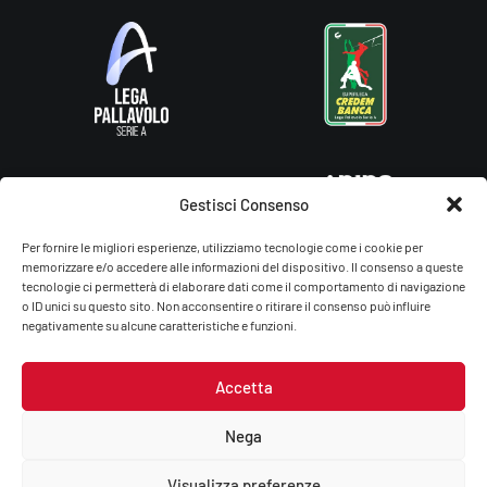
Gestisci Consenso
Per fornire le migliori esperienze, utilizziamo tecnologie come i cookie per
memorizzare e/o accedere alle informazioni del dispositivo. Il consenso a queste
tecnologie ci permetterà di elaborare dati come il comportamento di navigazione
o ID unici su questo sito. Non acconsentire o ritirare il consenso può influire
negativamente su alcune caratteristiche e funzioni.
Accetta
Gas Sales Bluenergy Volley Piacenza – You Energy Volley Ssdrl
P.Iva/C.F.: 01764660336
Nega
Privacy Policy
–
Cookie Policy
Visualizza preferenze