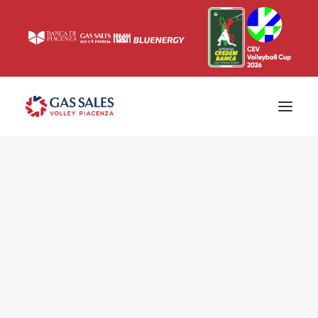
Ticketing
Biglietti
Campagna abbonamenti 2026/2027
News
Superlega
Champions League 2023/2024
Biglietteria
Interviste & Media
Eventi & Sponsor
Settore giovanile
Press
Comunicati stampa
Accrediti
Match Room
Prima squadra
Roster