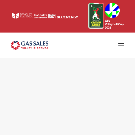
Ticketing
Biglietti
Campagna abbonamenti 2026/2027
News
Superlega
Champions League 2023/2024
Biglietteria
Interviste & Media
Eventi & Sponsor
Settore giovanile
Press
Comunicati stampa
Accrediti
Match Room
Prima squadra
Roster