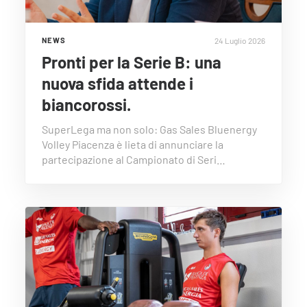
24 Luglio 2026
NEWS
Pronti per la Serie B: una
nuova sfida attende i
biancorossi.
SuperLega ma non solo: Gas Sales Bluenergy
Volley Piacenza è lieta di annunciare la
partecipazione al Campionato di Seri…