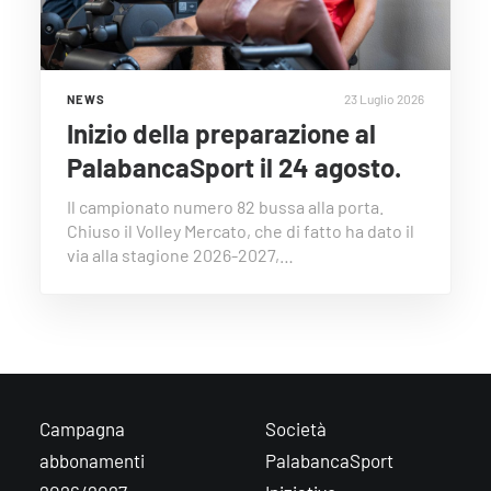
23 Luglio 2026
NEWS
Inizio della preparazione al
PalabancaSport il 24 agosto.
Il campionato numero 82 bussa alla porta.
Chiuso il Volley Mercato, che di fatto ha dato il
via alla stagione 2026-2027,…
Campagna
Società
abbonamenti
PalabancaSport