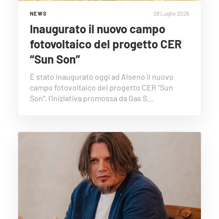
28 Luglio 2026
NEWS
Inaugurato il nuovo campo
fotovoltaico del progetto CER
“Sun Son”
È stato inaugurato oggi ad Alseno il nuovo
campo fotovoltaico del progetto CER "Sun
Son", l'iniziativa promossa da Gas S…