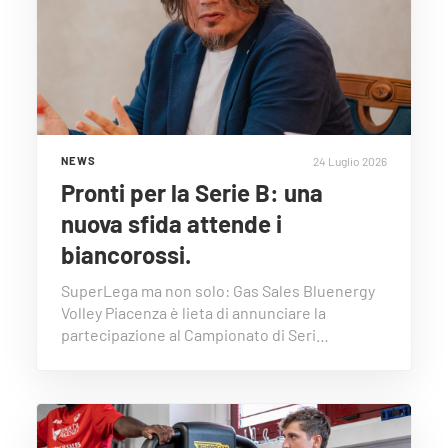
24 Luglio 2026
NEWS
Pronti per la Serie B: una
nuova sfida attende i
biancorossi.
SuperLega ma non solo: Gas Sales Bluenergy
Volley Piacenza è lieta di annunciare la
partecipazione al Campionato di Seri…