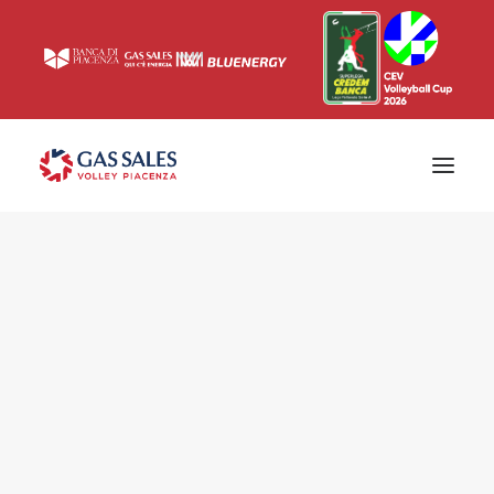
Ticketing
Biglietti
Campagna abbonamenti 2026/2027
News
Superlega
Champions League 2023/2024
Biglietteria
Interviste & Media
Eventi & Sponsor
Settore giovanile
Press
Comunicati stampa
Accrediti
Match Room
Prima squadra
Roster