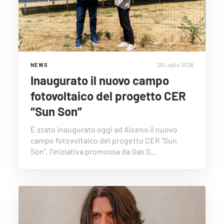
28 Luglio 2026
NEWS
Inaugurato il nuovo campo
fotovoltaico del progetto CER
“Sun Son”
È stato inaugurato oggi ad Alseno il nuovo
campo fotovoltaico del progetto CER "Sun
Son", l'iniziativa promossa da Gas S…