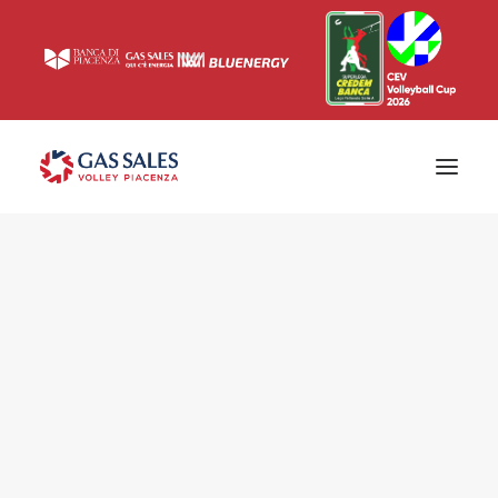
Ticketing
Biglietti
Campagna abbonamenti 2026/2027
News
Superlega
Champions League 2023/2024
Biglietteria
Interviste & Media
Eventi & Sponsor
Settore giovanile
Press
Comunicati stampa
Accrediti
Match Room
Prima squadra
Roster