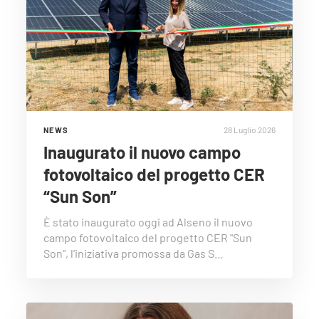
28 Luglio 2026
NEWS
Inaugurato il nuovo campo
fotovoltaico del progetto CER
“Sun Son”
È stato inaugurato oggi ad Alseno il nuovo
campo fotovoltaico del progetto CER "Sun
Son", l'iniziativa promossa da Gas S…