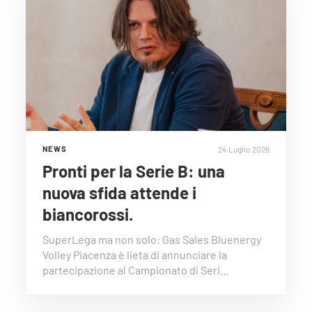
24 Luglio 2026
NEWS
Pronti per la Serie B: una
nuova sfida attende i
biancorossi.
SuperLega ma non solo: Gas Sales Bluenergy
Volley Piacenza è lieta di annunciare la
partecipazione al Campionato di Seri…