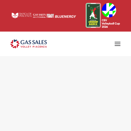
Ticketing
Biglietti
Campagna abbonamenti 2026/2027
News
Superlega
Champions League 2023/2024
Biglietteria
Interviste & Media
Eventi & Sponsor
Settore giovanile
Press
Comunicati stampa
Accrediti
Match Room
Prima squadra
Roster