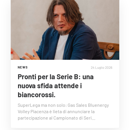
24 Luglio 2026
NEWS
Pronti per la Serie B: una
nuova sfida attende i
biancorossi.
SuperLega ma non solo: Gas Sales Bluenergy
Volley Piacenza è lieta di annunciare la
partecipazione al Campionato di Seri…