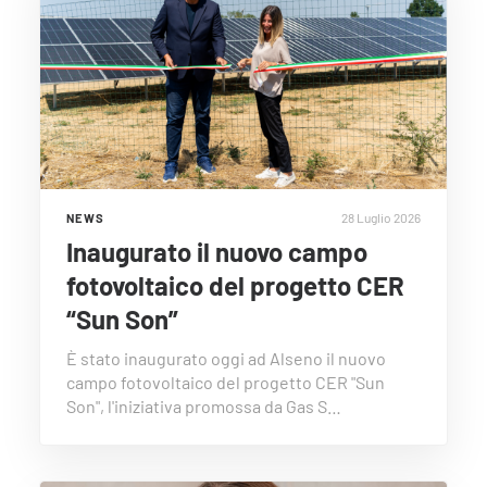
28 Luglio 2026
NEWS
Inaugurato il nuovo campo
fotovoltaico del progetto CER
“Sun Son”
È stato inaugurato oggi ad Alseno il nuovo
campo fotovoltaico del progetto CER "Sun
Son", l'iniziativa promossa da Gas S…