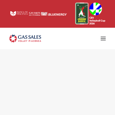
Ticketing
Biglietti
Campagna abbonamenti 2026/2027
News
Superlega
Champions League 2023/2024
Biglietteria
Interviste & Media
Eventi & Sponsor
Settore giovanile
Press
Comunicati stampa
Accrediti
Match Room
Prima squadra
Roster