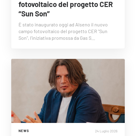
fotovoltaico del progetto CER
“Sun Son”
È stato inaugurato oggi ad Alseno il nuovo
campo fotovoltaico del progetto CER "Sun
Son", l'iniziativa promossa da Gas S…
24 Luglio 2026
NEWS