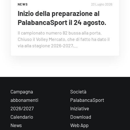
23 Luglio 2026
NEWS
Inizio della preparazione al
PalabancaSport il 24 agosto.
Il campionato numero 82 bussa alla porta.
Chiuso il Volley Mercato, che di fatto ha dato il
via alla stagione 2026-2027,…
Campagna
Società
abbonamenti
PalabancaSport
2026/2027
Iniziative
Calendario
Download
News
Web App