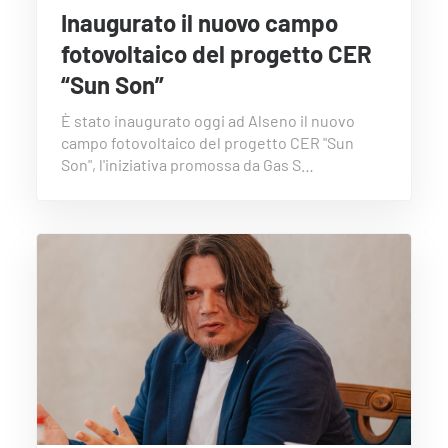
Inaugurato il nuovo campo
fotovoltaico del progetto CER
“Sun Son”
È stato inaugurato oggi ad Alseno il nuovo
campo fotovoltaico del progetto CER "Sun
Son", l'iniziativa promossa da Gas S…