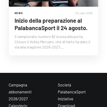
23 Luglio 2026
NEWS
Inizio della preparazione al
PalabancaSport il 24 agosto.
Il campionato numero 82 bussa alla porta.
Chiuso il Volley Mercato, che di fatto ha dato il
via alla stagione 2026-2027,…
Campagna
Società
abbonamenti
PalabancaSport
2026/2027
Iniziative
Calendario
Download