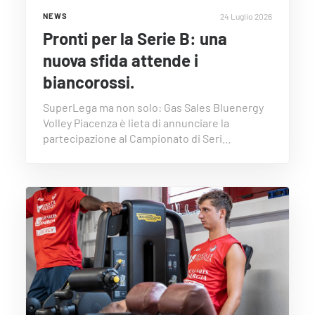
24 Luglio 2026
NEWS
Pronti per la Serie B: una
nuova sfida attende i
biancorossi.
SuperLega ma non solo: Gas Sales Bluenergy
Volley Piacenza è lieta di annunciare la
partecipazione al Campionato di Seri…