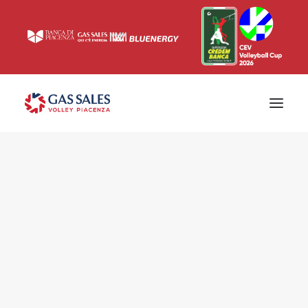
Ticketing
Biglietti
Campagna abbonamenti 2026/2027
News
Superlega
Champions League 2023/2024
Biglietteria
Interviste & Media
Eventi & Sponsor
Settore giovanile
Press
Comunicati stampa
Accrediti
Match Room
Prima squadra
Roster