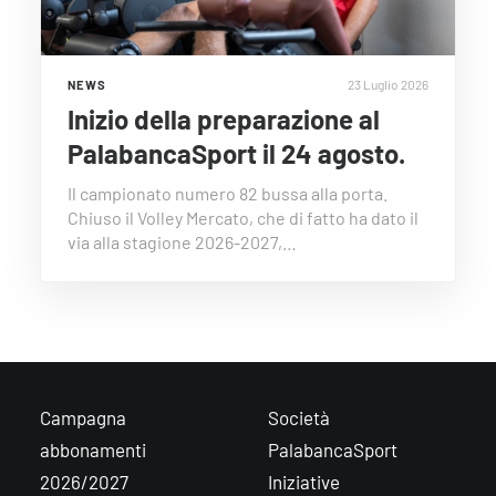
23 Luglio 2026
NEWS
Inizio della preparazione al
PalabancaSport il 24 agosto.
Il campionato numero 82 bussa alla porta.
Chiuso il Volley Mercato, che di fatto ha dato il
via alla stagione 2026-2027,…
Campagna
Società
abbonamenti
PalabancaSport
2026/2027
Iniziative