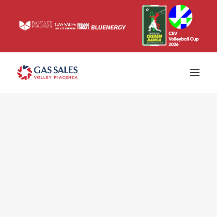
Ticketing
Biglietti
Campagna abbonamenti 2026/2027
News
Superlega
Champions League 2023/2024
Biglietteria
Interviste & Media
Eventi & Sponsor
Settore giovanile
Press
Comunicati stampa
Accrediti
Match Room
Prima squadra
Roster