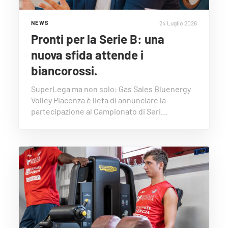
24 Luglio 2026
NEWS
Pronti per la Serie B: una
nuova sfida attende i
biancorossi.
SuperLega ma non solo: Gas Sales Bluenergy
Volley Piacenza è lieta di annunciare la
partecipazione al Campionato di Seri…