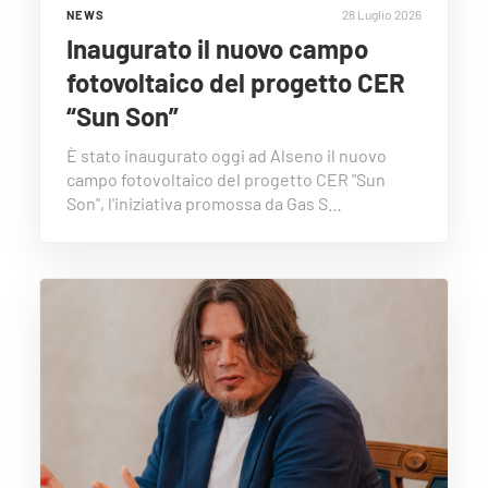
28 Luglio 2026
NEWS
Inaugurato il nuovo campo
fotovoltaico del progetto CER
“Sun Son”
È stato inaugurato oggi ad Alseno il nuovo
campo fotovoltaico del progetto CER "Sun
Son", l'iniziativa promossa da Gas S…