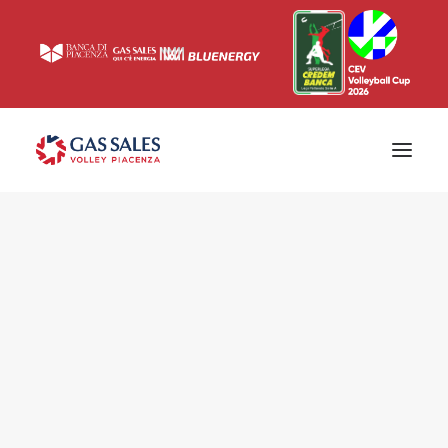
Ticketing
Biglietti
Campagna abbonamenti 2026/2027
News
Superlega
Champions League 2023/2024
Biglietteria
Interviste & Media
Eventi & Sponsor
Settore giovanile
Press
Comunicati stampa
Accrediti
Match Room
Prima squadra
Roster