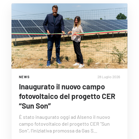
28 Luglio 2026
NEWS
Inaugurato il nuovo campo
fotovoltaico del progetto CER
“Sun Son”
È stato inaugurato oggi ad Alseno il nuovo
campo fotovoltaico del progetto CER "Sun
Son", l'iniziativa promossa da Gas S…