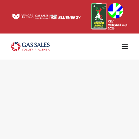
Ticketing
Biglietti
Campagna abbonamenti 2026/2027
News
Superlega
Champions League 2023/2024
Biglietteria
Interviste & Media
Eventi & Sponsor
Settore giovanile
Press
Comunicati stampa
Accrediti
Match Room
Prima squadra
Roster