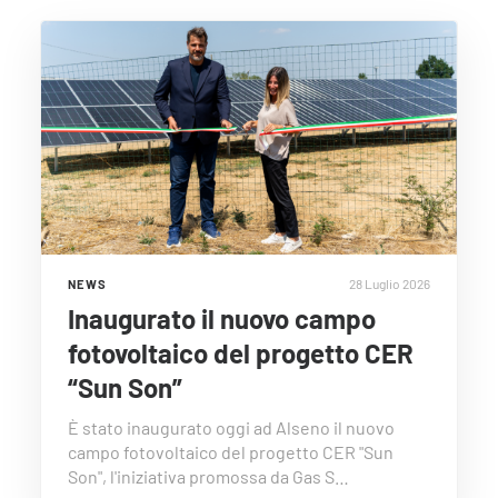
28 Luglio 2026
NEWS
Inaugurato il nuovo campo
fotovoltaico del progetto CER
“Sun Son”
È stato inaugurato oggi ad Alseno il nuovo
campo fotovoltaico del progetto CER "Sun
Son", l'iniziativa promossa da Gas S…