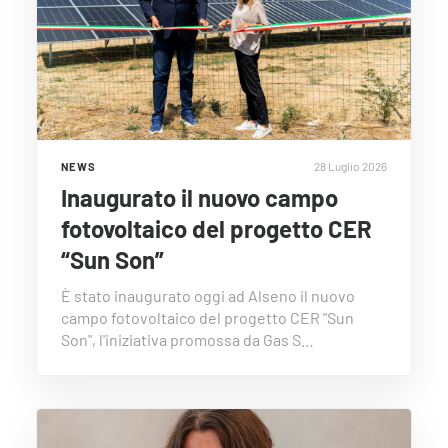
28 Luglio 2026
NEWS
Inaugurato il nuovo campo
fotovoltaico del progetto CER
“Sun Son”
È stato inaugurato oggi ad Alseno il nuovo
campo fotovoltaico del progetto CER "Sun
Son", l'iniziativa promossa da Gas S…