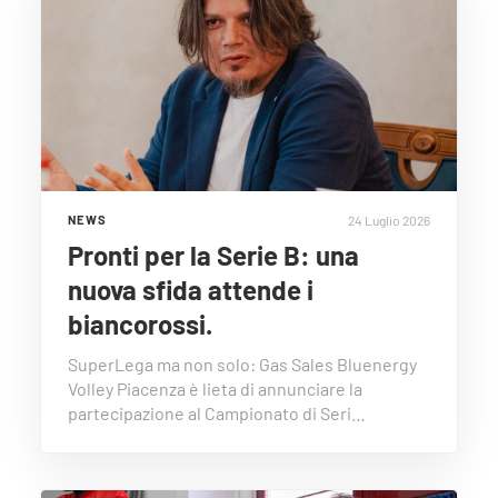
24 Luglio 2026
NEWS
Pronti per la Serie B: una
nuova sfida attende i
biancorossi.
SuperLega ma non solo: Gas Sales Bluenergy
Volley Piacenza è lieta di annunciare la
partecipazione al Campionato di Seri…