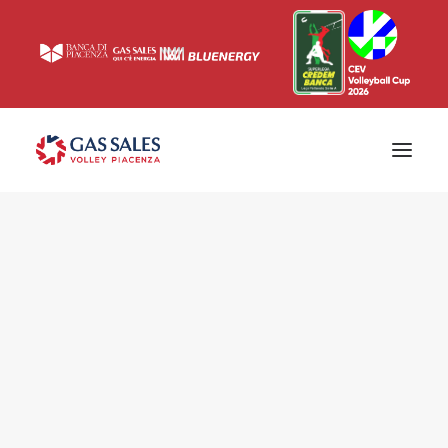
Ticketing
Biglietti
Campagna abbonamenti 2026/2027
News
Superlega
Champions League 2023/2024
Biglietteria
Interviste & Media
Eventi & Sponsor
Settore giovanile
Press
Comunicati stampa
Accrediti
Match Room
Prima squadra
Roster