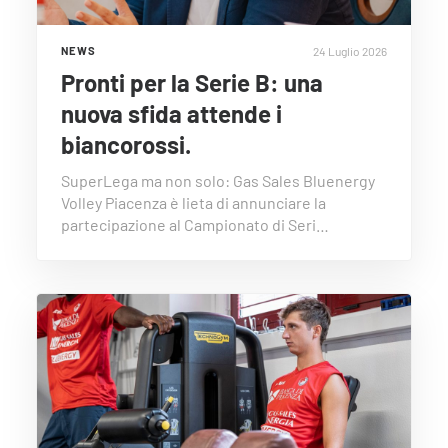
24 Luglio 2026
NEWS
Pronti per la Serie B: una
nuova sfida attende i
biancorossi.
SuperLega ma non solo: Gas Sales Bluenergy
Volley Piacenza è lieta di annunciare la
partecipazione al Campionato di Seri…