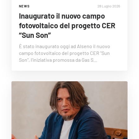
28 Luglio 2026
NEWS
Inaugurato il nuovo campo
fotovoltaico del progetto CER
“Sun Son”
È stato inaugurato oggi ad Alseno il nuovo
campo fotovoltaico del progetto CER "Sun
Son", l'iniziativa promossa da Gas S…