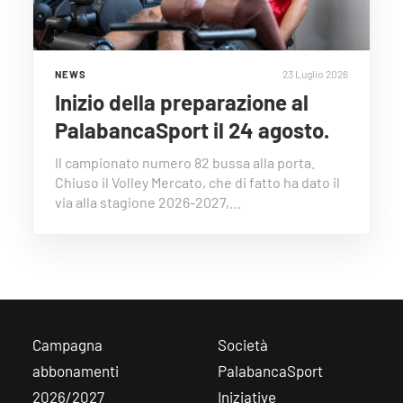
23 Luglio 2026
NEWS
Inizio della preparazione al
PalabancaSport il 24 agosto.
Il campionato numero 82 bussa alla porta.
Chiuso il Volley Mercato, che di fatto ha dato il
via alla stagione 2026-2027,…
Campagna
Società
abbonamenti
PalabancaSport
2026/2027
Iniziative