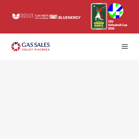
Ticketing
Biglietti
Campagna abbonamenti 2026/2027
News
Superlega
Champions League 2023/2024
Biglietteria
Interviste & Media
Eventi & Sponsor
Settore giovanile
Press
Comunicati stampa
Accrediti
Match Room
Prima squadra
Roster