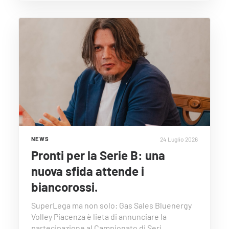
24 Luglio 2026
NEWS
Pronti per la Serie B: una
nuova sfida attende i
biancorossi.
SuperLega ma non solo: Gas Sales Bluenergy
Volley Piacenza è lieta di annunciare la
partecipazione al Campionato di Seri…