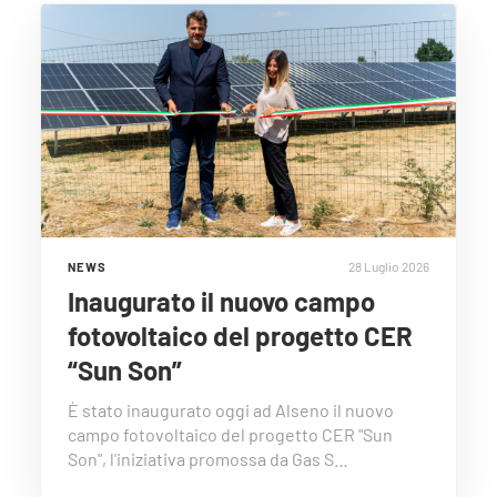
28 Luglio 2026
NEWS
Inaugurato il nuovo campo
fotovoltaico del progetto CER
“Sun Son”
È stato inaugurato oggi ad Alseno il nuovo
campo fotovoltaico del progetto CER "Sun
Son", l'iniziativa promossa da Gas S…