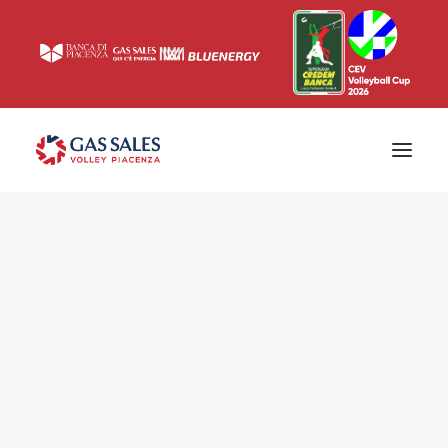
Ticketing
Biglietti
Campagna abbonamenti 2026/2027
News
Superlega
Champions League 2023/2024
Biglietteria
Interviste & Media
Eventi & Sponsor
Settore giovanile
Press
Comunicati stampa
Accrediti
Match Room
Prima squadra
Roster