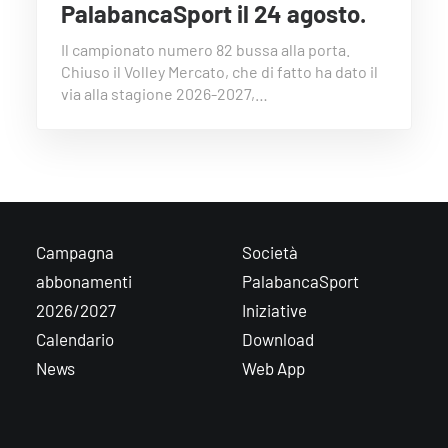
PalabancaSport il 24 agosto.
Il campionato numero 82 bussa alla porta.
Chiuso il Volley Mercato, che di fatto ha dato il
via alla stagione 2026-2027,…
Campagna
Società
abbonamenti
PalabancaSport
2026/2027
Iniziative
Calendario
Download
News
Web App