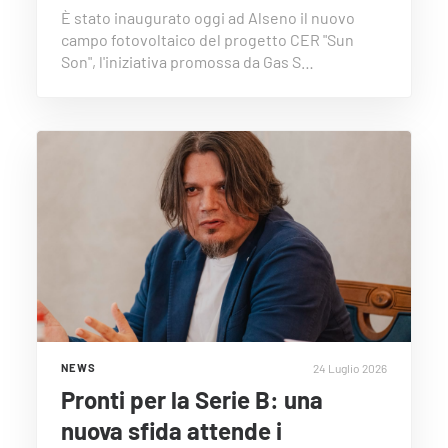
È stato inaugurato oggi ad Alseno il nuovo
campo fotovoltaico del progetto CER "Sun
Son", l'iniziativa promossa da Gas S…
24 Luglio 2026
NEWS
Pronti per la Serie B: una
nuova sfida attende i