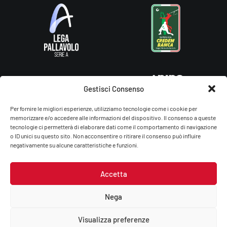
Gestisci Consenso
Per fornire le migliori esperienze, utilizziamo tecnologie come i cookie per
memorizzare e/o accedere alle informazioni del dispositivo. Il consenso a queste
tecnologie ci permetterà di elaborare dati come il comportamento di navigazione
o ID unici su questo sito. Non acconsentire o ritirare il consenso può influire
negativamente su alcune caratteristiche e funzioni.
Accetta
Gas Sales Bluenergy Volley Piacenza – You Energy Volley Ssdrl
P.Iva/C.F.: 01764660336
Nega
Privacy Policy
–
Cookie Policy
Visualizza preferenze