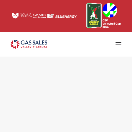
Ticketing
Biglietti
Campagna abbonamenti 2026/2027
News
Superlega
Champions League 2023/2024
Biglietteria
Interviste & Media
Eventi & Sponsor
Settore giovanile
Press
Comunicati stampa
Accrediti
Match Room
Prima squadra
Roster