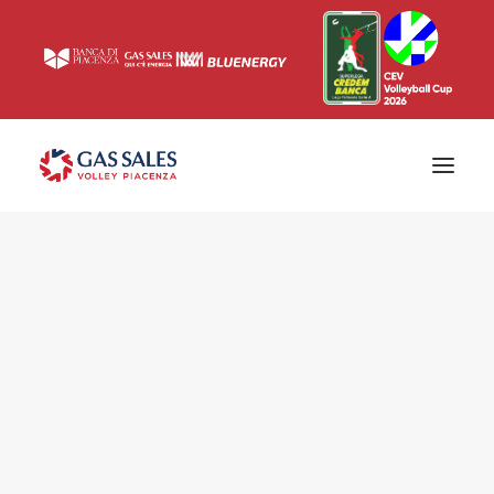
Ticketing
Biglietti
Campagna abbonamenti 2026/2027
News
Superlega
Champions League 2023/2024
Biglietteria
Interviste & Media
Eventi & Sponsor
Settore giovanile
Press
Comunicati stampa
Accrediti
Match Room
Prima squadra
Roster