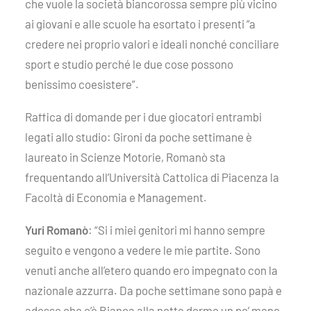
che vuole la società biancorossa sempre più vicino
ai giovani e alle scuole ha esortato i presenti “a
credere nei proprio valori e ideali nonché conciliare
sport e studio perché le due cose possono
benissimo coesistere”.
Raffica di domande per i due giocatori entrambi
legati allo studio: Gironi da poche settimane è
laureato in Scienze Motorie, Romanò sta
frequentando all’Università Cattolica di Piacenza la
Facoltà di Economia e Management.
Yuri Romanò
: “Si i miei genitori mi hanno sempre
seguito e vengono a vedere le mie partite. Sono
venuti anche all’etero quando ero impegnato con la
nazionale azzurra. Da poche settimane sono papà e
adesso che c’è Bianca alla notte dormo un po’ meno