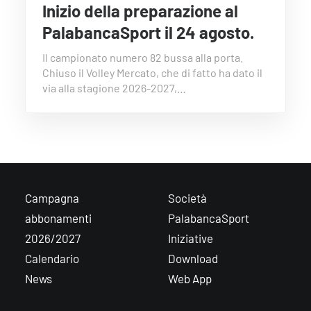
Inizio della preparazione al
PalabancaSport il 24 agosto.
Il campionato numero 82 bussa alla porta.
Chiuso il Volley Mercato, che di fatto ha dato il
via alla stagione 2026-2027,…
Campagna
Società
abbonamenti
PalabancaSport
2026/2027
Iniziative
Calendario
Download
News
Web App