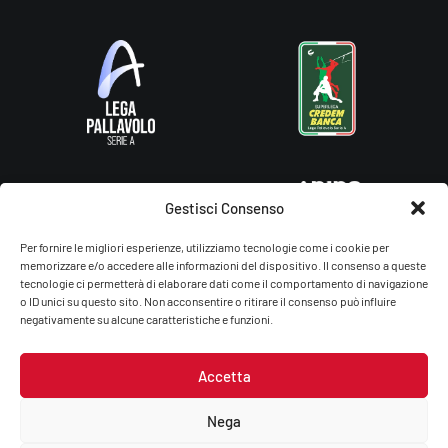
Gestisci Consenso
Per fornire le migliori esperienze, utilizziamo tecnologie come i cookie per
memorizzare e/o accedere alle informazioni del dispositivo. Il consenso a queste
tecnologie ci permetterà di elaborare dati come il comportamento di navigazione
o ID unici su questo sito. Non acconsentire o ritirare il consenso può influire
negativamente su alcune caratteristiche e funzioni.
Accetta
Gas Sales Bluenergy Volley Piacenza – You Energy Volley Ssdrl
P.Iva/C.F.: 01764660336
Nega
Privacy Policy
–
Cookie Policy