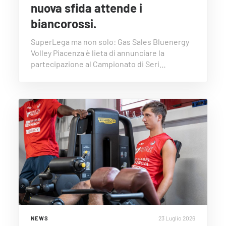
nuova sfida attende i
biancorossi.
SuperLega ma non solo: Gas Sales Bluenergy
Volley Piacenza è lieta di annunciare la
partecipazione al Campionato di Seri…
23 Luglio 2026
NEWS