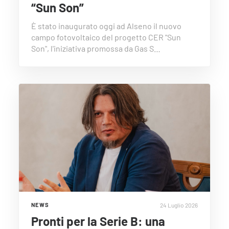
“Sun Son”
È stato inaugurato oggi ad Alseno il nuovo
campo fotovoltaico del progetto CER "Sun
Son", l'iniziativa promossa da Gas S…
24 Luglio 2026
NEWS
Pronti per la Serie B: una