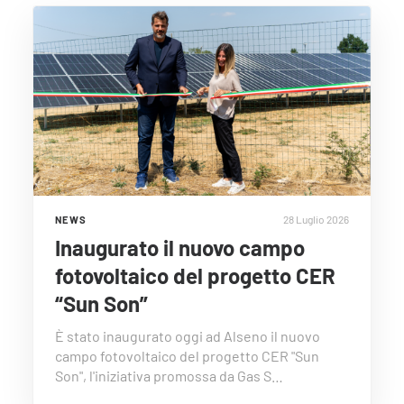
28 Luglio 2026
NEWS
Inaugurato il nuovo campo
fotovoltaico del progetto CER
“Sun Son”
È stato inaugurato oggi ad Alseno il nuovo
campo fotovoltaico del progetto CER "Sun
Son", l'iniziativa promossa da Gas S…