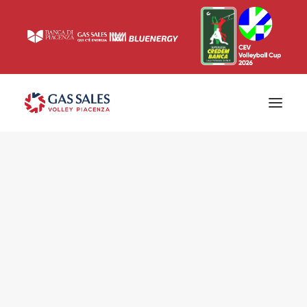
Ticketing
Biglietti
Campagna abbonamenti 2026/2027
News
Superlega
Champions League 2023/2024
Biglietteria
Interviste & Media
Eventi & Sponsor
Settore giovanile
Press
Comunicati stampa
Accrediti
Match Room
Prima squadra
Roster