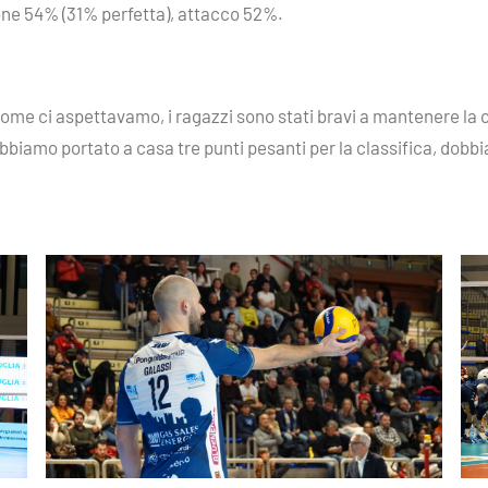
zione 54% (31% perfetta), attacco 52%.
le come ci aspettavamo, i ragazzi sono stati bravi a mantenere 
 abbiamo portato a casa tre punti pesanti per la classifica, dob