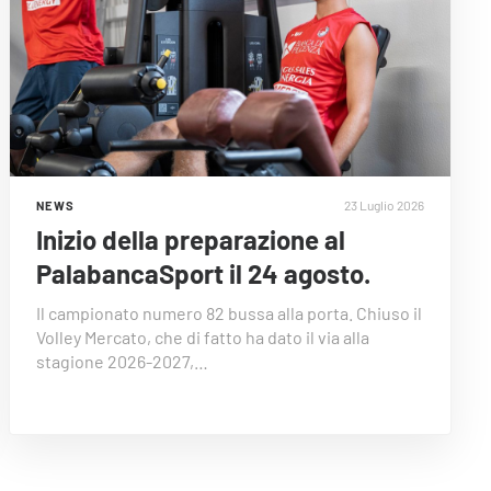
23 Luglio 2026
NEWS
Inizio della preparazione al
PalabancaSport il 24 agosto.
Il campionato numero 82 bussa alla porta. Chiuso il
Volley Mercato, che di fatto ha dato il via alla
stagione 2026-2027,…