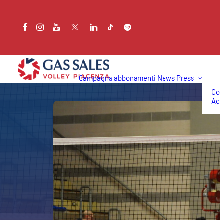
Campagna abbonamenti
News
Press
Co
Ac