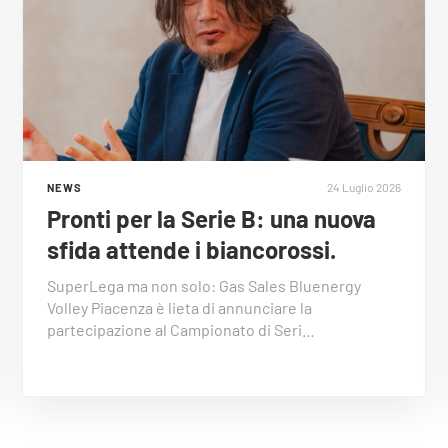
24 Luglio 2026
NEWS
Pronti per la Serie B: una nuova
sfida attende i biancorossi.
SuperLega ma non solo: Gas Sales Bluenergy
Volley Piacenza è lieta di annunciare la
partecipazione al Campionato di Seri…