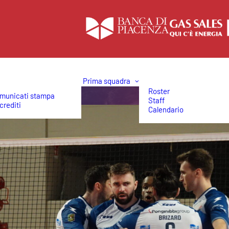
Prima squadra
Roster
municati stampa
Staff
crediti
Calendario