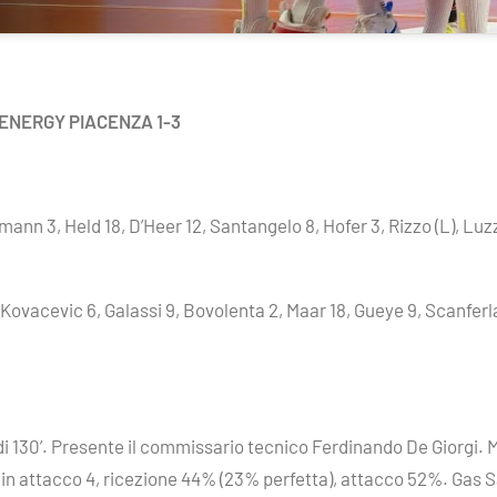
ENERGY PIACENZA 1-3
nn 3, Held 18, D’Heer 12, Santangelo 8, Hofer 3, Rizzo (L), Luzzi 
 Kovacevic 6, Galassi 9, Bovolenta 2, Maar 18, Gueye 9, Scanferl
ale di 130’. Presente il commissario tecnico Ferdinando De Giorgi
ri in attacco 4, ricezione 44% (23% perfetta), attacco 52%. Gas