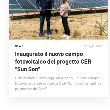
28 Luglio 2026
NEWS
Inaugurato il nuovo campo
fotovoltaico del progetto CER
“Sun Son”
È stato inaugurato oggi ad Alseno il nuovo campo
fotovoltaico del progetto CER "Sun Son", l'iniziativa
promossa da Gas S…