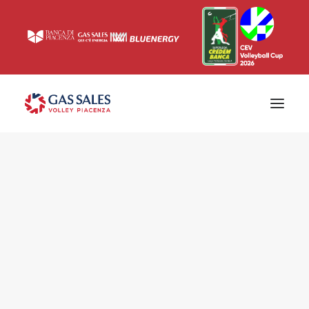
Ticketing
Biglietti
Campagna abbonamenti 2026/2027
News
Superlega
Champions League 2023/2024
Biglietteria
Interviste & Media
Eventi & Sponsor
Settore giovanile
Press
Comunicati stampa
Accrediti
Match Room
Prima squadra
Roster