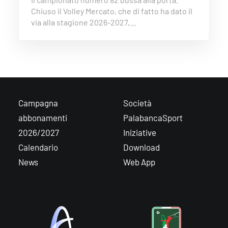
Chiuso il Volley Mercato, che di fatto ha dato il
via alla stagione 2026-2027,…
Campagna
Società
abbonamenti
PalabancaSport
2026/2027
Iniziative
Calendario
Download
News
Web App