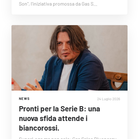
Son", l'iniziativa promossa da Gas S…
24 Luglio 2026
NEWS
Pronti per la Serie B: una
nuova sfida attende i
biancorossi.
SuperLega ma non solo: Gas Sales Bluenergy