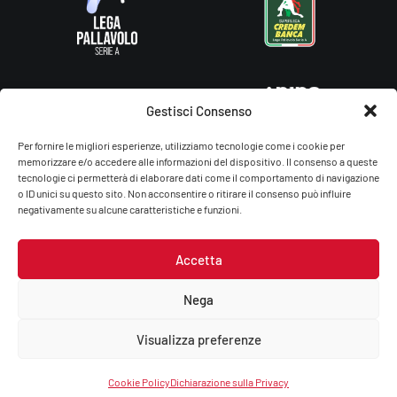
Gestisci Consenso
Per fornire le migliori esperienze, utilizziamo tecnologie come i cookie per
memorizzare e/o accedere alle informazioni del dispositivo. Il consenso a queste
tecnologie ci permetterà di elaborare dati come il comportamento di navigazione
o ID unici su questo sito. Non acconsentire o ritirare il consenso può influire
negativamente su alcune caratteristiche e funzioni.
Accetta
Gas Sales Bluenergy Volley Piacenza – You Energy Volley Ssdrl
P.Iva/C.F.: 01764660336
Nega
Privacy Policy
–
Cookie Policy
Visualizza preferenze
Cookie Policy
Dichiarazione sulla Privacy