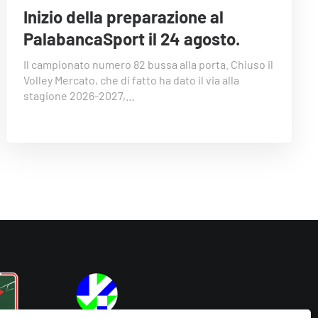
Inizio della preparazione al
PalabancaSport il 24 agosto.
Il campionato numero 82 bussa alla porta. Chiuso il
Volley Mercato, che di fatto ha dato il via alla
stagione 2026-2027,…