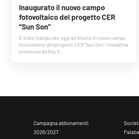
Inaugurato il nuovo campo
fotovoltaico del progetto CER
“Sun Son”
È stato inaugurato oggi ad Alseno il nuovo campo
fotovoltaico del progetto CER "Sun Son", l'iniziativa
promossa da Gas S…
Campagna abbonamenti
Societ
2026/2027
Palab