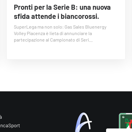
Pronti per la Serie B: una nuova
sfida attende i biancorossi.
SuperLega ma non solo: Gas Sales Bluenergy
Volley Piacenza è lieta di annunciare la
partecipazione al Campionato di Seri…
à
ancaSport