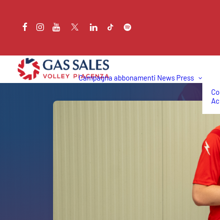
Campagna abbonamenti
News
Press
Co
Ac