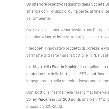
Un ulteriore obiettivo raggiunto dalla Società 
sinergia con il gruppo di cui fa parte, al fine di
dell’ambiente.
Grazie alla collaborazione avviata con Corepla, il
collaborazione di Interzero, sarà possibile trov
“Recopet”, l’innovativo progetto di Corepla, è v
permette di trasformare le bottiglie in PET usa
L’utilizzo della
Plastic Machine
è semplice: una v
conferimento delle bottiglie in PET
,
contribuendo
impegneranno nella raccolta riceveranno numer
Ogni bottiglia inserita nella Plastic Machine val
Volley Piacenza;
con
200 punti,
una
t-shirt “Un
stagione 2025-2026.