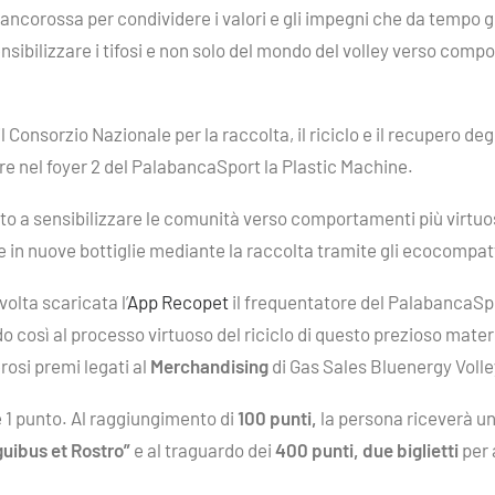
Biancorossa per condividere i valori e gli impegni che da tempo
 sensibilizzare i tifosi e non solo del mondo del volley verso com
 Consorzio Nazionale per la raccolta, il riciclo e il recupero degl
are nel foyer 2 del PalabancaSport la Plastic Machine.
olto a sensibilizzare le comunità verso comportamenti più virtuo
te in nuove bottiglie mediante la raccolta tramite gli ecocompa
olta scaricata l’
App Recopet
il frequentatore del PalabancaSpo
 così al processo virtuoso del riciclo di questo prezioso material
osi premi legati al
Merchandising
di Gas Sales Bluenergy Voll
e 1 punto. Al raggiungimento di
100 punti,
la persona riceverà u
guibus et Rostro”
e al traguardo dei
400 punti, due biglietti
per 