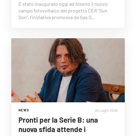
È stato inaugurato oggi ad Alseno il nuovo
campo fotovoltaico del progetto CER "Sun
Son", l'iniziativa promossa da Gas S…
24 Luglio 2026
NEWS
Pronti per la Serie B: una
nuova sfida attende i