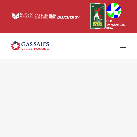
Ticketing
Biglietti
Campagna abbonamenti 2026/2027
News
Superlega
Champions League 2023/2024
Biglietteria
Interviste & Media
Eventi & Sponsor
Settore giovanile
Press
Comunicati stampa
Accrediti
Match Room
Prima squadra
Roster