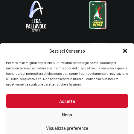
Gestisci Consenso
Per fornire le migliori esperienze, utilizziamo tecnologie come i cookie per
memorizzare e/o accedere alle informazioni del dispositivo. Il consenso a queste
tecnologie ci permetterà di elaborare dati come il comportamento di navigazione
o ID unici su questo sito. Non acconsentire o ritirare il consenso può influire
negativamente su alcune caratteristiche e funzioni.
Accetta
Gas Sales Bluenergy Volley Piacenza – You Energy Volley Ssdrl
P.Iva/C.F.: 01764660336
Nega
Privacy Policy
–
Cookie Policy
Visualizza preferenze