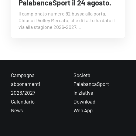
PalabancaSport il 24 agosto.
Il campionato numero 82 bussa alla porta.
Chiuso il Volley Mercato, che di fatto ha dato il
via alla stagione 2026-2027,…
Campagna
Società
abbonamenti
PalabancaSport
2026/2027
Iniziative
Calendario
Download
News
Web App