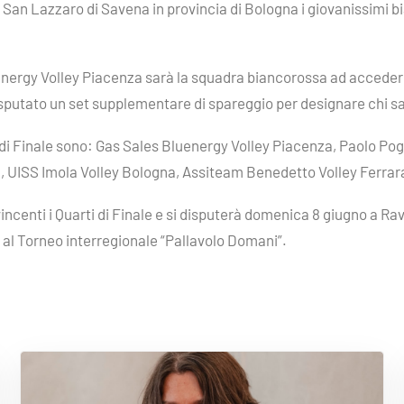
San Lazzaro di Savena in provincia di Bologna i giovanissimi b
energy Volley Piacenza sarà la squadra biancorossa ad accedere a
isputato un set supplementare di spareggio per designare chi sar
 di Finale sono: Gas Sales Bluenergy Volley Piacenza, Paolo Po
a, UISS Imola Volley Bologna, Assiteam Benedetto Volley Ferrar
incenti i Quarti di Finale e si disputerà domenica 8 giugno a R
à al Torneo interregionale “Pallavolo Domani”.