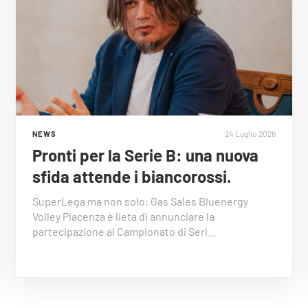
24 Luglio 2026
NEWS
Pronti per la Serie B: una nuova
sfida attende i biancorossi.
SuperLega ma non solo: Gas Sales Bluenergy
Volley Piacenza è lieta di annunciare la
partecipazione al Campionato di Seri…