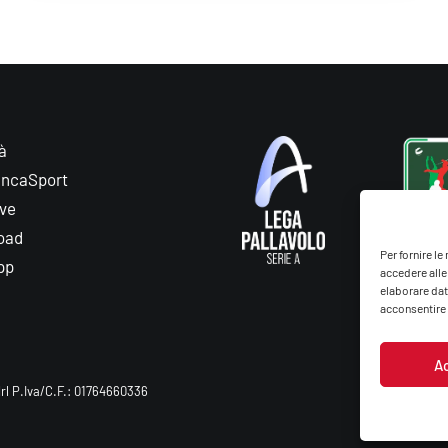
à
ancaSport
ive
oad
Per fornire l
pp
accedere alle
elaborare dat
acconsentire o
A
rl P.Iva/C.F.: 01764660336