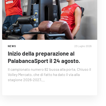
23 Luglio 2026
NEWS
Inizio della preparazione al
PalabancaSport il 24 agosto.
Il campionato numero 82 bussa alla porta. Chiuso il
Volley Mercato, che di fatto ha dato il via alla
stagione 2026-2027,…