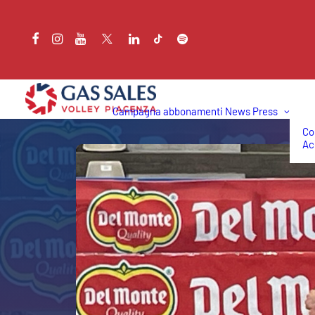
Campagna abbonamenti
News
Press
Co
Ac