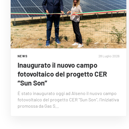
28 Luglio 2026
NEWS
Inaugurato il nuovo campo
fotovoltaico del progetto CER
“Sun Son”
È stato inaugurato oggi ad Alseno il nuovo campo
fotovoltaico del progetto CER "Sun Son", l'iniziativa
promossa da Gas S…