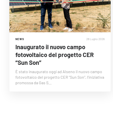
28 Luglio 2026
NEWS
Inaugurato il nuovo campo
fotovoltaico del progetto CER
“Sun Son”
È stato inaugurato oggi ad Alseno il nuovo campo
fotovoltaico del progetto CER "Sun Son", l'iniziativa
promossa da Gas S…