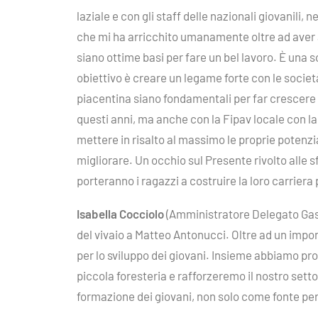
laziale e con gli staff delle nazionali giovanili
che mi ha arricchito umanamente oltre ad aver 
siano ottime basi per fare un bel lavoro. È una s
obiettivo è creare un legame forte con le societ
piacentina siano fondamentali per far crescere t
questi anni, ma anche con la Fipav locale con l
mettere in risalto al massimo le proprie potenz
migliorare. Un occhio sul Presente rivolto alle s
porteranno i ragazzi a costruire la loro carriera
Isabella Cocciolo
(Amministratore Delegato Gas 
del vivaio a Matteo Antonucci. Oltre ad un impo
per lo sviluppo dei giovani. Insieme abbiamo p
piccola foresteria e rafforzeremo il nostro set
formazione dei giovani, non solo come fonte per