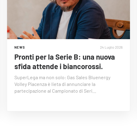
24 Luglio 2026
NEWS
Pronti per la Serie B: una nuova
sfida attende i biancorossi.
SuperLega ma non solo: Gas Sales Bluenergy
Volley Piacenza è lieta di annunciare la
partecipazione al Campionato di Seri…