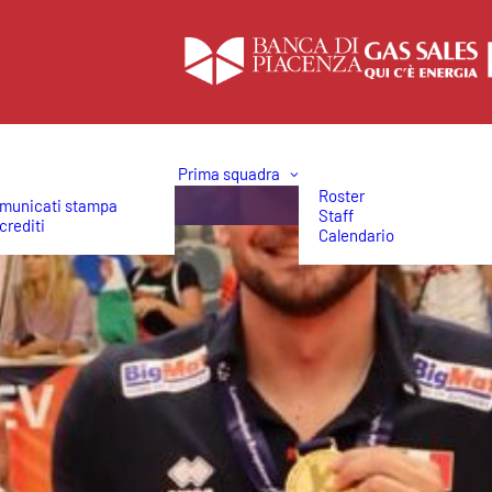
Prima squadra
Roster
municati stampa
Staff
crediti
Calendario