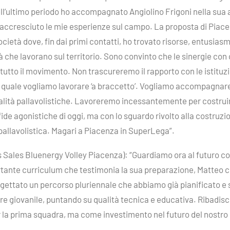
, nell’ultimo periodo ho accompagnato Angiolino Frigoni nella sua
accresciuto le mie esperienze sul campo. La proposta di Piacen
ocietà dove, fin dai primi contatti, ho trovato risorse, entusiasm
à che lavorano sul territorio. Sono convinto che le sinergie con
utto il movimento. Non trascureremo il rapporto con le istituzio
a quale vogliamo lavorare ‘a braccetto’. Vogliamo accompagnare 
ialità pallavolistiche. Lavoreremo incessantemente per costruir
fide agonistiche di oggi, ma con lo sguardo rivolto alla costruz
 pallavolistica. Magari a Piacenza in SuperLega”.
Sales Bluenergy Volley Piacenza): “Guardiamo ora al futuro co
rtante curriculum che testimonia la sua preparazione, Matteo c
rogettato un percorso pluriennale che abbiamo già pianificato 
tore giovanile, puntando su qualità tecnica e educativa. Ribadis
 la prima squadra, ma come investimento nel futuro del nostro s