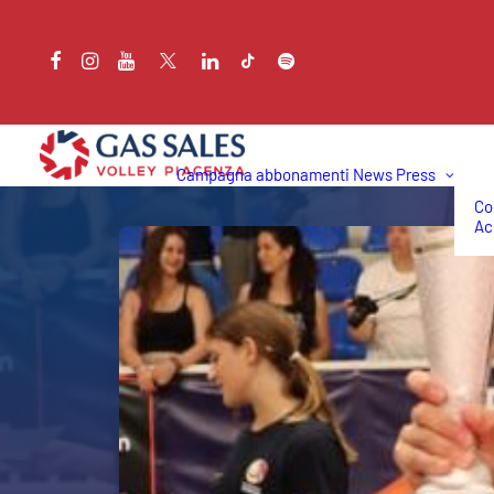
Campagna abbonamenti
News
Press
Co
Ac