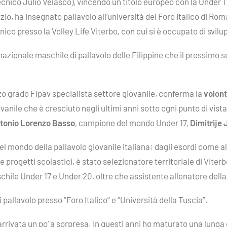
e tecnico Julio Velasco), vincendo un titolo europeo con la Under 
o, ha insegnato pallavolo all’università del Foro Italico di Roma 
o presso la Volley Life Viterbo, con cui si è occupato di svilupp
nazionale maschile di pallavolo delle Filippine che il prossimo s
zo grado Fipav specialista settore giovanile, conferma la
volon
nile che è cresciuto negli ultimi anni sotto ogni punto di vista,
tonio Lorenzo Basso
, campione del mondo Under 17,
Dimitrije 
l mondo della pallavolo giovanile italiana: dagli esordi come a
e progetti scolastici, è stato selezionatore territoriale di Viter
chile Under 17 e Under 20, oltre che assistente allenatore dell
pallavolo presso “Foro Italico” e “Università della Tuscia”.
rrivata un po’ a sorpresa. In questi anni ho maturato una lunga 