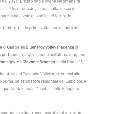
17 nel 2023. È stato fino a poche settimane fa
e all’Università degli studi della Tuscia di
are la pallavolo giovanile nel territorio.
ettembre, per la prima volta, parteciperà ai
tà
di
Gas Sales Bluenergy Volley Piacenza
di
 portando, tra l’altro anche nell’ultima stagione,
Janicijevic
e
Giovanni Braghieri
nella Under 16.
llenatore nel Tuscania Volley mettendosi alla
bo prima, selezionatore regionale del Lazio poi, e
a squadra Nazionale Maschile delle Filippine.
esperienza e dopo aver lavorato sul territorio