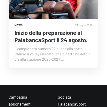
23 Luglio 2026
NEWS
Inizio della preparazione al
PalabancaSport il 24 agosto.
Il campionato numero 82 bussa alla porta.
Chiuso il Volley Mercato, che di fatto ha dato il
via alla stagione 2026-2027,…
Campagna
Società
abbonamenti
PalabancaSport