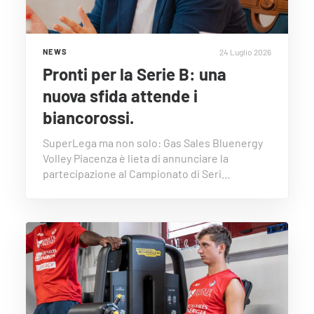
24 Luglio 2026
NEWS
Pronti per la Serie B: una
nuova sfida attende i
biancorossi.
SuperLega ma non solo: Gas Sales Bluenergy
Volley Piacenza è lieta di annunciare la
partecipazione al Campionato di Seri…