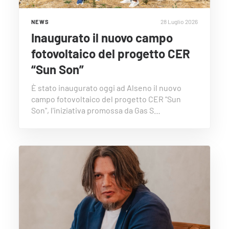
28 Luglio 2026
NEWS
Inaugurato il nuovo campo
fotovoltaico del progetto CER
“Sun Son”
È stato inaugurato oggi ad Alseno il nuovo
campo fotovoltaico del progetto CER "Sun
Son", l'iniziativa promossa da Gas S…