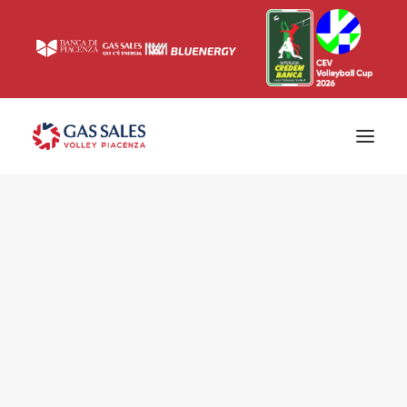
Ticketing
Biglietti
Campagna abbonamenti 2026/2027
News
Superlega
Champions League 2023/2024
Biglietteria
Interviste & Media
Eventi & Sponsor
Settore giovanile
Press
Comunicati stampa
Accrediti
Match Room
Prima squadra
Roster