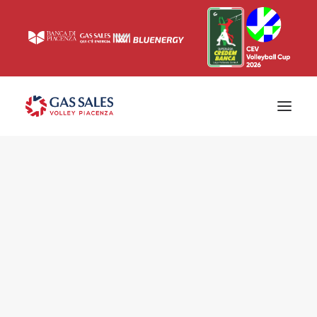
Ticketing
Biglietti
Campagna abbonamenti 2026/2027
News
Superlega
Champions League 2023/2024
Biglietteria
Interviste & Media
Eventi & Sponsor
Settore giovanile
Press
Comunicati stampa
Accrediti
Match Room
Prima squadra
Roster