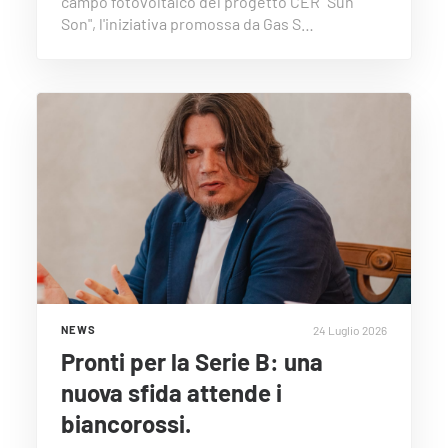
campo fotovoltaico del progetto CER "Sun
Son", l'iniziativa promossa da Gas S…
24 Luglio 2026
NEWS
Pronti per la Serie B: una
nuova sfida attende i
biancorossi.