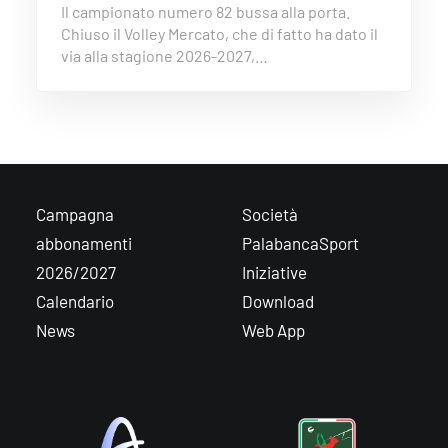
Il campionato numero 82 bussa alla porta.
Chiuso il Volley Mercato, che di fatto ha dato il
via alla stagione 2026-2027,…
Campagna
Società
abbonamenti
PalabancaSport
2026/2027
Iniziative
Calendario
Download
News
Web App