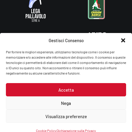
Gestisci Consenso
Per fornire le migliori esperienze, utilizziamo tecnologie come i cookie per
memorizzare e/o accedere alle informazioni del dispositivo. Il consenso a queste
tecnologie ci permetterà di elaborare dati come il comportamento di navigazione
o ID unici su questo sito. Non acconsentire o ritirare il consenso può influire
negativamente su alcune caratteristiche e funzioni.
Accetta
Gas Sales Bluenergy Volley Piacenza – You Energy Volley Ssdrl
P.Iva/C.F.: 01764660336
Nega
Privacy Policy
–
Cookie Policy
Visualizza preferenze
Cookie Policy
Dichiarazione sulla Privacy