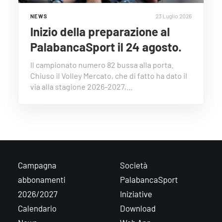
23 Luglio 2026
NEWS
Inizio della preparazione al
PalabancaSport il 24 agosto.
Il campionato numero 82 bussa alla porta.
Chiuso il Volley Mercato, che di fatto ha dato il
via alla stagione 2026-2027,…
Campagna
Società
abbonamenti
PalabancaSport
2026/2027
Iniziative
Calendario
Download