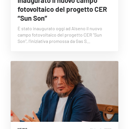
Inaugurato il nuovo campo
fotovoltaico del progetto CER
“Sun Son”
È stato inaugurato oggi ad Alseno il nuovo
campo fotovoltaico del progetto CER "Sun
Son", l'iniziativa promossa da Gas S…