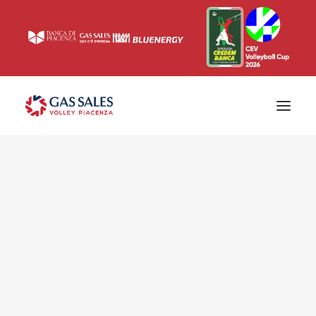
Ticketing
Biglietti
Campagna abbonamenti 2026/2027
News
Superlega
Champions League 2023/2024
Biglietteria
Interviste & Media
Eventi & Sponsor
Settore giovanile
Press
Comunicati stampa
Accrediti
Match Room
Prima squadra
Roster