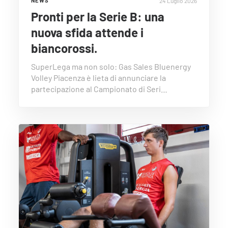
24 Luglio 2026
NEWS
Pronti per la Serie B: una
nuova sfida attende i
biancorossi.
SuperLega ma non solo: Gas Sales Bluenergy
Volley Piacenza è lieta di annunciare la
partecipazione al Campionato di Seri…