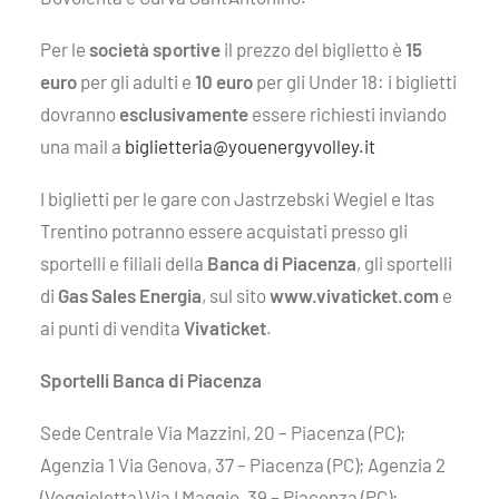
Per le
società sportive
il prezzo del biglietto è
15
euro
per gli adulti e
10 euro
per gli Under 18: i biglietti
dovranno
esclusivamente
essere richiesti inviando
una mail a
biglietteria@youenergyvolley.it
I biglietti per le gare con Jastrzebski Wegiel e Itas
Trentino potranno essere acquistati presso gli
sportelli e filiali della
Banca di Piacenza
, gli sportelli
di
Gas Sales Energia
, sul sito
www.vivaticket.com
e
ai punti di vendita
Vivaticket
.
Sportelli Banca di Piacenza
Sede Centrale Via Mazzini, 20 – Piacenza (PC);
Agenzia 1 Via Genova, 37 – Piacenza (PC); Agenzia 2
(Veggioletta) Via I Maggio, 39 – Piacenza (PC);