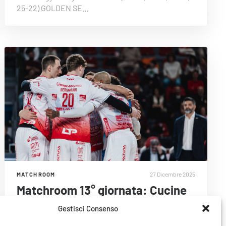
25-22) GOLDEN SE…
27 Dicembre 2025
MATCH ROOM
Matchroom 13° giornata: Cucine
Lube Civitanova 3-1 Gas Sales
Gestisci Consenso
Bluenergy Volley Pi…