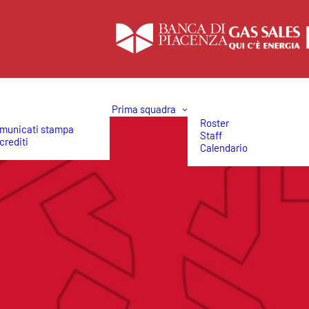
Prima squadra
Roster
municati stampa
Staff
crediti
Calendario