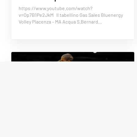
https://www.youtube.com/watch?
v=Op7B1Pe2JkM Il tabellino Gas Sales Bluenergy
Volley Piacenza – MA Acqua S.Bernard…
21 Dicembre 2025
MATCH ROOM