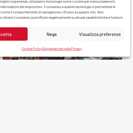
e migliori esperienze, utilizziamo tecnologie come i cookie per memorizzare e/o
 informazioni del dispositivo. Il consenso a queste tecnologie ci permetterà di
https://www.youtube.com/watch?
i come il comportamento di navigazione o ID unici su questo sito. Non
v=_VQRQUKNEgs Il tabellino Cucine Lube
 ritirare il consenso può influire negativamente su alcune caratteristiche e funzioni.
Civitanova – Gas Sales Bluenergy Volley Piac…
ccetta
Nega
Visualizza preferenze
Cookie Policy
Dichiarazione sulla Privacy
11 Dicembre 2025
MATCH ROOM