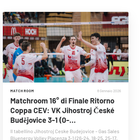
8 Gennaio 2026
MATCH ROOM
Matchroom 16° di Finale Ritorno
Coppa CEV: VK Jihostroj České
Budějovice 3-1 (0-…
Il tabellino Jihostroj Ceske Budejovice – Gas Sales
Bluenergy Volley Piacenza 3-1 (26-24, 18-25, 25-17,