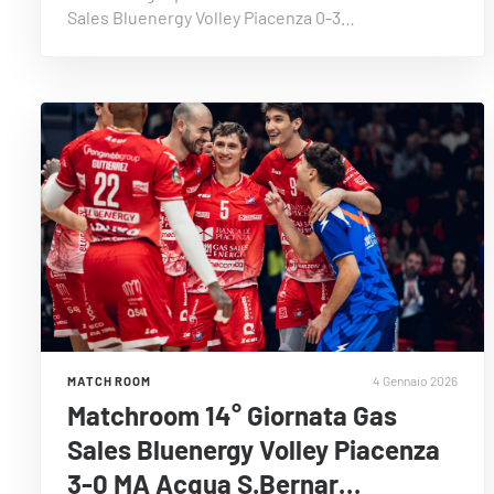
Sales Bluenergy Volley Piacenza 0-3…
4 Gennaio 2026
MATCH ROOM
Matchroom 14° Giornata Gas
Sales Bluenergy Volley Piacenza
3-0 MA Acqua S.Bernar…