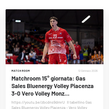
12 Gennaio 2026
MATCH ROOM
Matchroom 15° giornata: Gas
Sales Bluenergy Volley Piacenza
3-0 Vero Volley Monz…
https://youtu.be/zbcdns9dmrU Il tabellino Gas
Sales Bluenergy Volley Piacenza – Vero Volley