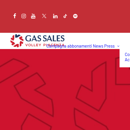
Campagna abbonamenti
News
Press
Co
Ac