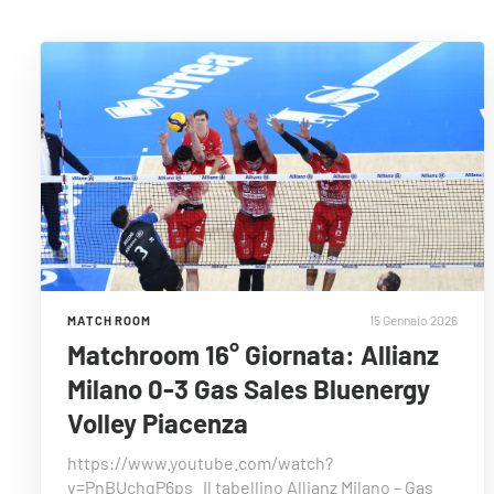
15 Gennaio 2026
MATCH ROOM
Matchroom 16° Giornata: Allianz
Milano 0-3 Gas Sales Bluenergy
Volley Piacenza
https://www.youtube.com/watch?
v=PnBUchgP6ps Il tabellino Allianz Milano – Gas