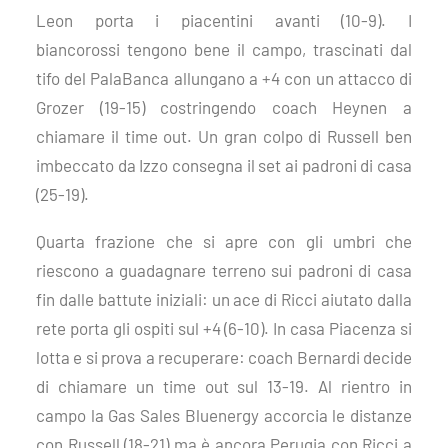
Leon
porta i piacentini
avanti (10-9).
I
biancorossi
tengono bene il campo,
trascinati dal
tifo del PalaBanca
allungano a +4
con un attacco di
Grozer (19-15)
costringendo coach Heynen a
chiamare il time out.
Un gran colpo di Russell ben
imbeccato da Izzo consegna il set ai padroni di casa
(25-19).
Q
uarta frazione che si apre con gli umbri
che
riescono a guadagnare terreno sui padroni di casa
fin dalle battute iniziali: un ace di Ricci aiutato dalla
rete porta gli ospiti sul +4 (6-10). In casa Piacenza
si
lotta e si prova a recuperare: coach Bernardi decide
di chiamare un time out sul 13-19.
Al rientro in
campo
la Gas Sales Bluenergy accorcia le distanze
con Russell (18-21) ma è ancora Perugia con Ricci a