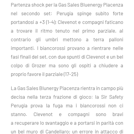
Partenza shock per la Gas Sales Bluenergy Piacenza
nel secondo set: Perugia spinge subito forte
portandosi a +
3
(1-4); Clevenot e compagni faticano
a trovare il ritmo tenuto nel primo parziale, al
contrario gli umbri mettono a terra palloni
importanti. I biancorossi provano
a rientrare
nelle
fasi finali del set, con due spunti di Clevenot e un bel
colpo di Grozer ma sono gli ospiti a chiud
ere a
proprio favore il parziale (17-25)
La Gas Sales Blunergy Piacenza
rientra in campo più
decisa
nella terza frazione di gioco:
la Sir Safety
Perugia prova
la fuga
ma i biancorossi non ci
stanno.
Clevenot e compagni sono bravi
a
recupera
re
lo svantaggio
e a
porta
r
si in parità con
un bel muro di Candellaro;
un
errore in attacco di