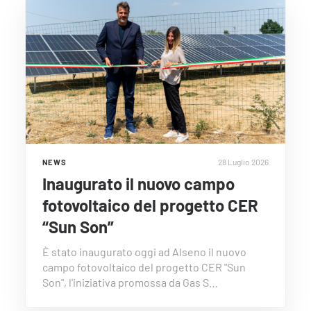
28 Luglio 2026
NEWS
Inaugurato il nuovo campo
fotovoltaico del progetto CER
“Sun Son”
È stato inaugurato oggi ad Alseno il nuovo
campo fotovoltaico del progetto CER "Sun
Son", l'iniziativa promossa da Gas S…