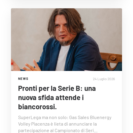
24 Luglio 2026
NEWS
Pronti per la Serie B: una
nuova sfida attende i
biancorossi.
SuperLega ma non solo: Gas Sales Bluenergy
Volley Piacenza è lieta di annunciare la
partecipazione al Campionato di Seri…