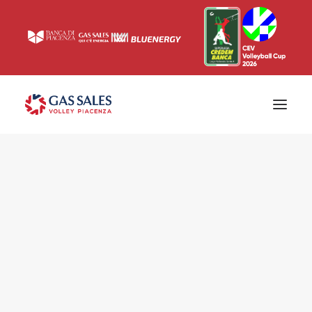
Ticketing
Biglietti
Campagna abbonamenti 2026/2027
News
Superlega
Champions League 2023/2024
Biglietteria
Interviste & Media
Eventi & Sponsor
Settore giovanile
Press
Comunicati stampa
Accrediti
Match Room
Prima squadra
Roster