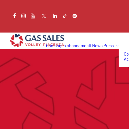
Campagna abbonamenti
News
Press
Co
Ac