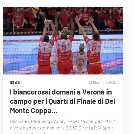
28 Dicembre 2022
NEWS
I biancorossi domani a Verona in
campo per i Quarti di Finale di Del
Monte Coppa…
Gas Sales Bluenergy Volley Piacenza chiude il 2022
a Verona dove domani (ore 20.30 Diretta RAI Sport