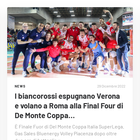
29 Dicembre 2022
NEWS
I biancorossi espugnano Verona
e volano a Roma alla Final Four di
De Monte Coppa…
È Finale Fuor di Del Monte Coppa Italia SuperLega.
Gas Sales Bluenergy Volley Piacenza dopo oltre