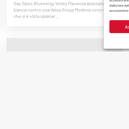
accedere alle
Gas Sales Bluenergy Volley Piacenza alza bandiera
elaborare dat
bianca contro una Valsa Group Modena concreta e
acconsentire o
che si è vista spianar…
A
22 Dicembre 2022
NEWS
Biancorossi impegnati il 26
dicembre al PalabancaSport con