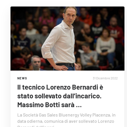
31 Dicembre 2022
NEWS
Il tecnico Lorenzo Bernardi è
stato sollevato dall’incarico.
Massimo Botti sarà …
La Società Gas Sales Bluenergy Volley Piacenza, in
data odierna, comunica di aver sollevato Lorenzo