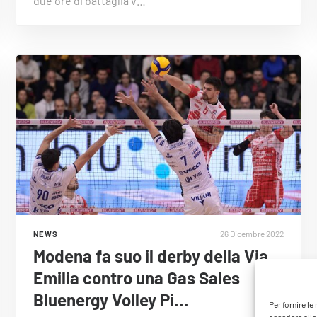
due ore di battaglia v…
26 Dicembre 2022
NEWS
Modena fa suo il derby della Via
Emilia contro una Gas Sales
Bluenergy Volley Pi…
Per fornire l