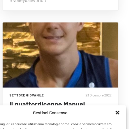
e Volleyballworld.t…
23 Dicembre 2022
SETTORE GIOVANILE
Il quattordicenne Manuel
Zlatanov convocato in Nazionale
Gestisci Consenso
Azzurra Under 17 per il…
e migliori esperienze, utilizziamo tecnologie come i cookie per memorizzare e/o