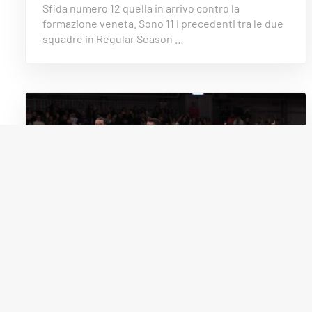
Sfida numero 12 quella in arrivo contro la
formazione veneta. Sono 11 i precedenti tra le due
squadre in Regular Season …
23 Dicembre 2022
NEWS
I biancorossi in campo al
PalabancaSport il 26 dicembre