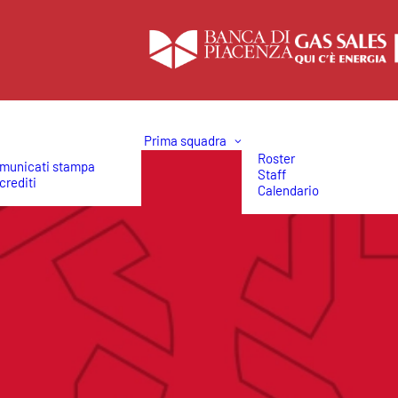
Prima squadra
Roster
municati stampa
Staff
crediti
Calendario