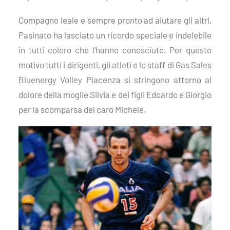
Compagno leale e sempre pronto ad aiutare gli altri,
Pasinato ha lasciato un ricordo speciale e indelebile
in tutti coloro che l’hanno conosciuto. Per questo
motivo tutti i dirigenti, gli atleti e lo staff di Gas Sales
Bluenergy Volley Piacenza si stringono attorno al
dolore della moglie Silvia e dei figli Edoardo e Giorgio
per la scomparsa del caro Michele.