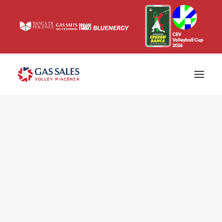
Ticketing
Biglietti
Campagna abbonamenti 2026/2027
News
Superlega
Champions League 2023/2024
Biglietteria
Interviste & Media
Eventi & Sponsor
Settore giovanile
Press
Comunicati stampa
Accrediti
Match Room
Prima squadra
Roster