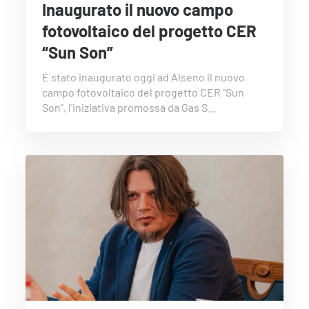
Inaugurato il nuovo campo
fotovoltaico del progetto CER
“Sun Son”
È stato inaugurato oggi ad Alseno il nuovo
campo fotovoltaico del progetto CER "Sun
Son", l'iniziativa promossa da Gas S…