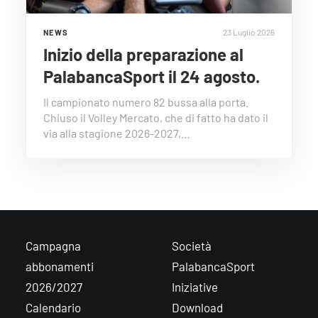
23 Luglio 2026
NEWS
Inizio della preparazione al
PalabancaSport il 24 agosto.
Il campionato numero 82 bussa alla porta.
Chiuso il Volley Mercato, che di fatto ha dato il
via alla stagione 2026-2027,…
Campagna
Società
abbonamenti
PalabancaSport
2026/2027
Iniziative
Calendario
Download