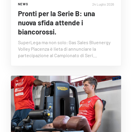
24 Luglio 2026
NEWS
Pronti per la Serie B: una
nuova sfida attende i
biancorossi.
SuperLega ma non solo: Gas Sales Bluenergy
Volley Piacenza è lieta di annunciare la
partecipazione al Campionato di Seri…