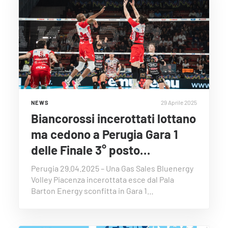
29 Aprile 2025
NEWS
Biancorossi incerottati lottano
ma cedono a Perugia Gara 1
delle Finale 3° posto…
Perugia 29.04.2025 – Una Gas Sales Bluenergy
Volley Piacenza incerottata esce dal Pala
Barton Energy sconfitta in Gara 1…