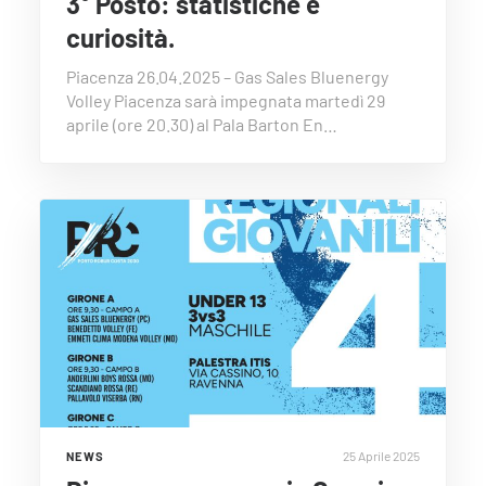
3° Posto: statistiche e
curiosità.
Piacenza 26.04.2025 – Gas Sales Bluenergy
Volley Piacenza sarà impegnata martedì 29
aprile (ore 20.30) al Pala Barton En…
25 Aprile 2025
NEWS