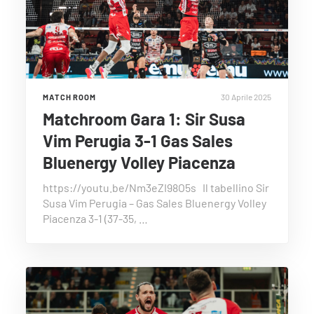
30 Aprile 2025
MATCH ROOM
Matchroom Gara 1: Sir Susa
Vim Perugia 3-1 Gas Sales
Bluenergy Volley Piacenza
https://youtu.be/Nm3eZI98O5s Il tabellino Sir
Susa Vim Perugia – Gas Sales Bluenergy Volley
Piacenza 3-1 (37-35, …