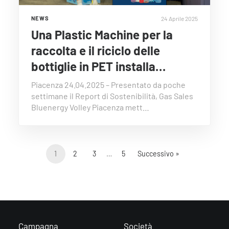
24 Aprile 2025
NEWS
Una Plastic Machine per la
raccolta e il riciclo delle
bottiglie in PET installa…
Piacenza 24.04.2025 – Presentato da poche
settimane il Report di Sostenibilità, Gas Sales
Bluenergy Volley Piacenza mett…
1
2
3
…
5
Successivo »
Campagna
Società