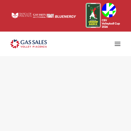
Ticketing
Biglietti
Campagna abbonamenti 2026/2027
News
Superlega
Champions League 2023/2024
Biglietteria
Interviste & Media
Eventi & Sponsor
Settore giovanile
Press
Comunicati stampa
Accrediti
Match Room
Prima squadra
Roster