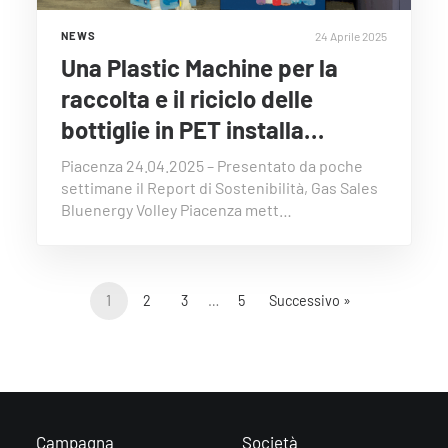
24 Aprile 2025
NEWS
Una Plastic Machine per la
raccolta e il riciclo delle
bottiglie in PET installa…
Piacenza 24.04.2025 – Presentato da poche
settimane il Report di Sostenibilità, Gas Sales
Bluenergy Volley Piacenza mett…
1
2
3
…
5
Successivo »
Campagna
Società