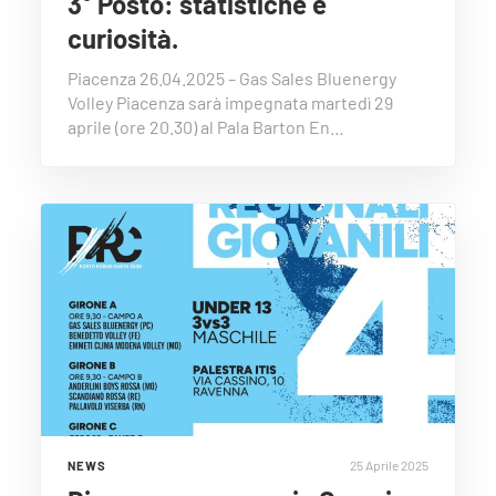
3° Posto: statistiche e
curiosità.
Piacenza 26.04.2025 – Gas Sales Bluenergy
Volley Piacenza sarà impegnata martedì 29
aprile (ore 20.30) al Pala Barton En…
25 Aprile 2025
NEWS