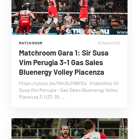
30 Aprile 2025
MATCH ROOM
Matchroom Gara 1: Sir Susa
Vim Perugia 3-1 Gas Sales
Bluenergy Volley Piacenza
https://youtu.be/Nm3eZI98O5s Il tabellino Sir
Susa Vim Perugia – Gas Sales Bluenergy Volley
Piacenza 3-1 (37-35, …