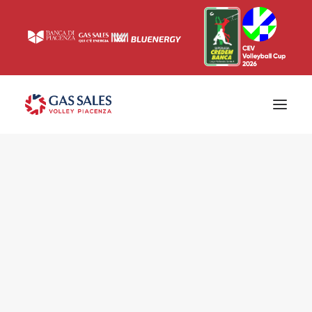
Ticketing
Biglietti
Campagna abbonamenti 2026/2027
News
Superlega
Champions League 2023/2024
Biglietteria
Interviste & Media
Eventi & Sponsor
Settore giovanile
Press
Comunicati stampa
Accrediti
Match Room
Prima squadra
Roster