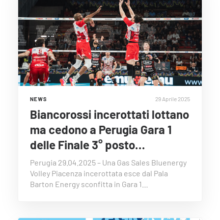
29 Aprile 2025
NEWS
Biancorossi incerottati lottano
ma cedono a Perugia Gara 1
delle Finale 3° posto…
Perugia 29.04.2025 – Una Gas Sales Bluenergy
Volley Piacenza incerottata esce dal Pala
Barton Energy sconfitta in Gara 1…