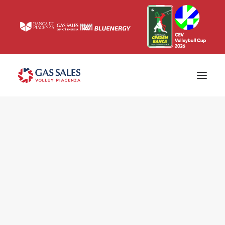
Ticketing
Biglietti
Campagna abbonamenti 2026/2027
News
Superlega
Champions League 2023/2024
Biglietteria
Interviste & Media
Eventi & Sponsor
Settore giovanile
Press
Comunicati stampa
Accrediti
Match Room
Prima squadra
Roster