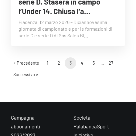
serie D. Stasera in campo
l’Under 14. Chiusa l’a…
Piacenza, 12 marzo 2026 – Diciannovesima
giornata di campionato e per le formazioni di
serie C e serie D di Gas Sales Bl…
« Precedente
1
2
3
4
5
…
27
Successivo »
Campagna
Società
abbonamenti
PalabancaSport
2026/2027
Iniziative