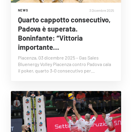
3 Dicembre 2025
NEWS
Quarto cappotto consecutivo,
Padova è superata.
Boninfante: “Vittoria
importante…
Piacenza, 03 dicembre 2025 – Gas Sales
Bluenergy Volley Piacenza contro Padova cala
il poker, quarto 3-0 consecutivo per…